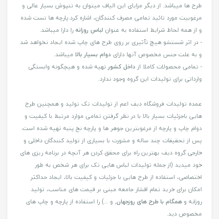
طرح ها میباشد. از دیگر مزایای این الیاف میتوان به تنپوش بسیار عالی و
مرغوبیت مورد تائید تمامی مصرف کنندگان، اشاره کرد.پارچه ها تست شده
و از همه لحاظ شرایط استفاده به عنوان
لباس روزانه
را دارا میباشد.
- در اثر شستشو هیچ تٱثیری بر روی طرح های چاپ شده ایجاد نخواهد شد
و به علت جنس مخصوص آنها دارای
دوام بسیار بالا
میباشد.
- تمامی محصولات کاملا از
داخل کشور
تهیه شده و هیچگونه وابستگی
وارداتی برای تولیدات این گروه وجود ندارد.
عمده تولیدات فروشگاه دیف اعم از تولیدات تک تولید و همچنین طرح
هایی باجزئیات بسیار بالا با در نظر گرفتن تمامی موارد مرتبط با کیفیت و
دوام چاپ و پارچه از مرغوبترین جوهر ها و پارچه نخ پنبه تهیه شده است.
پس از تحقیقات چند ساله و مشورت با بسیاری از تولید کنندگان داخلی و
خارجی گروه دیف بهترین راه برای محقق کردن هر آنچه در برنامه ریزی های
خود میدید (از جمله تولیدات لباس هایی تک برای هر شخص به طور
اختصاصی، استفاده از طرح هایی با جزئیات و کیفیت بالا، ایجاد حداکثر
امکان برای خرید تمام اقشار جامعه مبنی بر قیمت های مناسب، تولید
روزانه و
همگام با طرح های روزجهان
, و ...) را استفاده از پارچه و چاپ های
مخصوص دید.