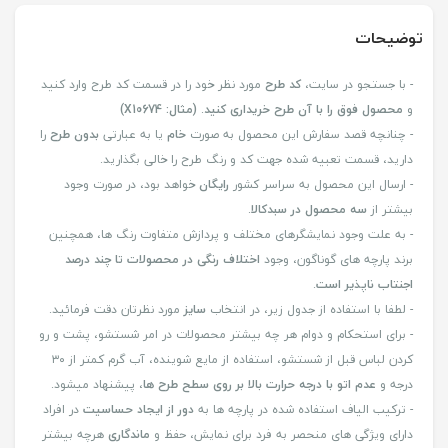
توضیحات
- با جستجو در سایت،
کد طرح
مورد نظر خود را در قسمت کد طرح وارد کنید
و
محصول فوق را با آن طرح خریداری کنید
.
(مثال: X10674)
- چنانچه قصد سفارش این محصول به صورت
خام
یا به عبارتی
بدون طرح
را
دارید، قسمت تعبیه شده جهت کد و رنگ طرح را خالی بگذارید.
- ارسال این محصول به سراسر کشور
رایگان
خواهد بود، در صورت وجود
بیشتر از
سه محصول در سبدکالا
.
- به علت وجود نمایشگرهای مختلف و پردازش متفاوت رنگ ها، همچنین
برند پارچه های گوناگون، وجود
اختلاف رنگی در محصولات تا چند درصد
اجنتاب ناپذیر است
.
- لطفا با استفاده از جدول زیر، در انتخاب
سایز
مورد نظرتان دقت فرمائید.
- برای استحکام و دوام هر چه بیشتر محصولات در امر شستشو، پشت و رو
کردن لباس قبل از شستشو، استفاده از مایع شوینده، آب گرم کمتر از ۳۰
درجه و
عدم اتو با درجه حرارت بالا بر روی سطح طرح ها
، پیشنهاد میشود.
- ترکیب الیاف استفاده شده در پارچه ها به
دور از ایجاد حساسیت
در افراد
دارای ویژگی های منحصر به فرد برای نمایش، حفظ و
ماندگاری
هرچه بیشتر