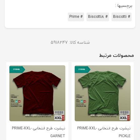
برچسبها :
# Prime
# Biscotti8
# Biscotti
شناسه کالا:
5918247
محصولات مرتبط
تیشرت طرح انتخابی PRIME-XXL-
تیشرت طرح انتخابی PRIME-XXL-
GARNET
PICKLE