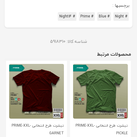
برچسبها :
# Night14
# Prime
# Blue
# Night
شناسه کالا:
5918310
محصولات مرتبط
تیشرت طرح انتخابی PRIME-XXL-
تیشرت طرح انتخابی PRIME-XXL-
GARNET
PICKLE