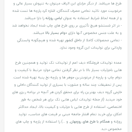
طرح ها میباشد. از دیگر مزایای این الیاف میتوان به تنپوش بسیار عالی و
مرغوبیت مورد تائید تمامی مصرف کنندگان، اشاره کرد.پارچه ها تست شده
و از همه لحاظ شرایط استفاده به عنوان
لباس روزانه
را دارا میباشد.
- در اثر شستشو هیچ تٱثیری بر روی طرح های چاپ شده ایجاد نخواهد شد
و به علت جنس مخصوص آنها دارای
دوام بسیار بالا
میباشد.
- تمامی محصولات کاملا از
داخل کشور
تهیه شده و هیچگونه وابستگی
وارداتی برای تولیدات این گروه وجود ندارد.
عمده تولیدات فروشگاه دیف اعم از تولیدات تک تولید و همچنین طرح
هایی باجزئیات بسیار بالا با در نظر گرفتن تمامی موارد مرتبط با کیفیت و
دوام چاپ و پارچه از مرغوبترین جوهر ها و پارچه نخ پنبه تهیه شده است.
پس از تحقیقات چند ساله و مشورت با بسیاری از تولید کنندگان داخلی و
خارجی گروه دیف بهترین راه برای محقق کردن هر آنچه در برنامه ریزی های
خود میدید (از جمله تولیدات لباس هایی تک برای هر شخص به طور
اختصاصی، استفاده از طرح هایی با جزئیات و کیفیت بالا، ایجاد حداکثر
امکان برای خرید تمام اقشار جامعه مبنی بر قیمت های مناسب، تولید
روزانه و
همگام با طرح های روزجهان
, و ...) را استفاده از پارچه و چاپ های
مخصوص دید.