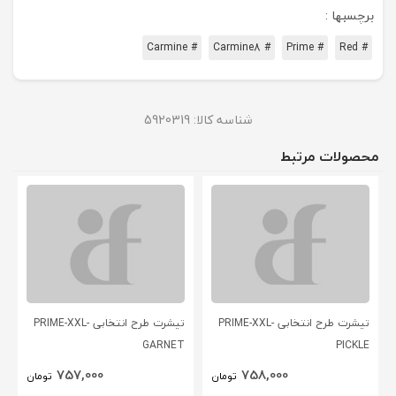
برچسبها :
# Carmine
# Carmine8
# Prime
# Red
شناسه کالا:
5920319
محصولات مرتبط
تیشرت طرح انتخابی PRIME-XXL-
GARNET
تیشرت طرح انتخابی PRIME-XXL-
757,000
تومان
PICKLE