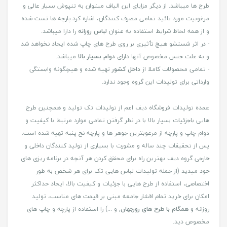
طرح ها میباشد. از دیگر مزایای این الیاف میتوان به تنپوش بسیار عالی و
مرغوبیت مورد تائید تمامی مصرف کنندگان، اشاره کرد.پارچه ها تست شده
و از همه لحاظ شرایط استفاده به عنوان
لباس روزانه
را دارا میباشد.
- در اثر شستشو هیچ تٱثیری بر روی طرح های چاپ شده ایجاد نخواهد شد
و به علت جنس مخصوص آنها دارای
دوام بسیار بالا
میباشد.
- تمامی محصولات کاملا از
داخل کشور
تهیه شده و هیچگونه وابستگی
وارداتی برای تولیدات این گروه وجود ندارد.
عمده تولیدات فروشگاه دیف اعم از تولیدات تک تولید و همچنین طرح
هایی باجزئیات بسیار بالا با در نظر گرفتن تمامی موارد مرتبط با کیفیت و
دوام چاپ و پارچه از مرغوبترین جوهر ها و پارچه نخ پنبه تهیه شده است.
پس از تحقیقات چند ساله و مشورت با بسیاری از تولید کنندگان داخلی و
خارجی گروه دیف بهترین راه برای محقق کردن هر آنچه در برنامه ریزی های
خود میدید (از جمله تولیدات لباس هایی تک برای هر شخص به طور
اختصاصی، استفاده از طرح هایی با جزئیات و کیفیت بالا، ایجاد حداکثر
امکان برای خرید تمام اقشار جامعه مبنی بر قیمت های مناسب، تولید
روزانه و
همگام با طرح های روزجهان
, و ...) را استفاده از پارچه و چاپ های
مخصوص دید.