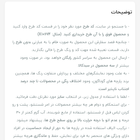
توضیحات
- با جستجو در سایت،
کد طرح
مورد نظر خود را در قسمت کد طرح وارد کنید
و
محصول فوق را با آن طرح خریداری کنید
.
(مثال: X10674)
- چنانچه قصد سفارش این محصول به صورت
خام
یا به عبارتی
بدون طرح
را
دارید، قسمت تعبیه شده جهت کد و رنگ طرح را خالی بگذارید.
- ارسال این محصول به سراسر کشور
رایگان
خواهد بود، در صورت وجود
بیشتر از
سه محصول در سبدکالا
.
- به علت وجود نمایشگرهای مختلف و پردازش متفاوت رنگ ها، همچنین
برند پارچه های گوناگون، وجود
اختلاف رنگی در محصولات تا چند درصد
اجنتاب ناپذیر است
.
- لطفا با استفاده از جدول زیر، در انتخاب
سایز
مورد نظرتان دقت فرمائید.
- برای استحکام و دوام هر چه بیشتر محصولات در امر شستشو، پشت و رو
کردن لباس قبل از شستشو، استفاده از مایع شوینده، آب گرم کمتر از ۳۰
درجه و
عدم اتو با درجه حرارت بالا بر روی سطح طرح ها
، پیشنهاد میشود.
- ترکیب الیاف استفاده شده در پارچه ها به
دور از ایجاد حساسیت
در افراد
دارای ویژگی های منحصر به فرد برای نمایش، حفظ و
ماندگاری
هرچه بیشتر