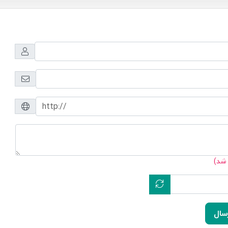
 شد)
سال