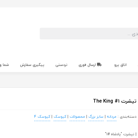
اتاق پرو
ارسال فوری
تردستی
پیگیری سفارش
شما و
تیشرت The King #1
دسته‌بندی :
مردانه
|
سایز بزرگ
|
محصولات
|
کیوسک
|
کیوسک 4
| تیشرت "پادشاه #1"