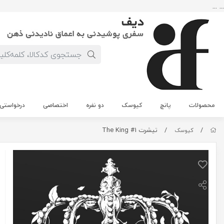
... ...
محصولات
پانچ
کیوسک
دو نفره
اختصاصی
درخواستی
/
/
تیشرت The King #1
کیوسک