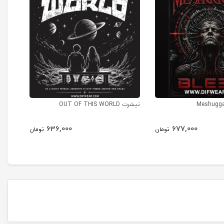
تیشرت OUT OF THIS WORLD
تیشرت ra #9
636,000
677,000
تومان
تومان