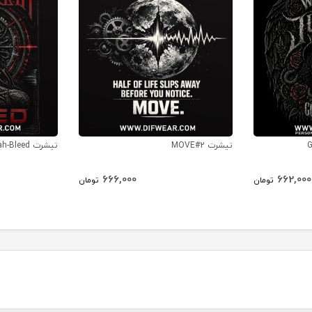
تیشرت MOVE#2
تیشرت Meshuggah-Bleed
666,000
662,000
تومان
تومان