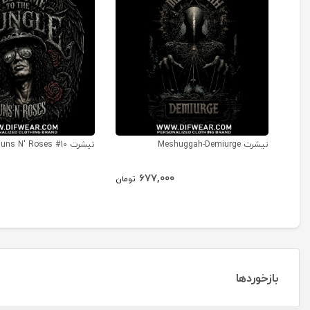
تیشرت Meshuggah-Demiurge
تیشرت Guns N' Roses #10
677,000
تومان
بازخوردها