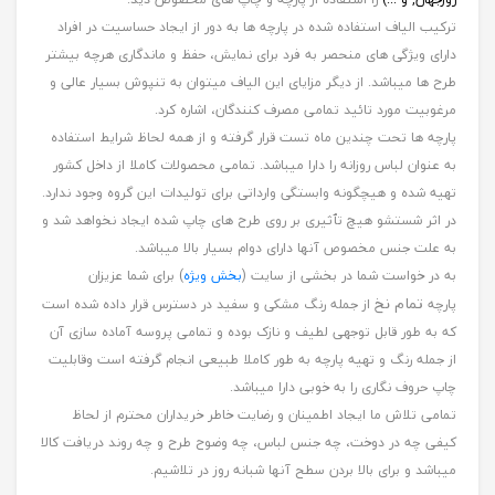
ترکیب الیاف استفاده شده در پارچه ها به دور از ایجاد حساسیت در افراد
دارای ویژگی های منحصر به فرد برای نمایش، حفظ و ماندگاری هرچه بیشتر
طرح ها میباشد. از دیگر مزایای این الیاف میتوان به تنپوش بسیار عالی و
مرغوبیت مورد تائید تمامی مصرف کنندگان، اشاره کرد.
پارچه ها تحت چندین ماه تست قرار گرفته و از همه لحاظ شرایط استفاده
به عنوان لباس روزانه را دارا میباشد. تمامی محصولات کاملا از داخل کشور
تهیه شده و هیچگونه وابستگی وارداتی برای تولیدات این گروه وجود ندارد.
در اثر شستشو هیچ تٱثیری بر روی طرح های چاپ شده ایجاد نخواهد شد و
به علت جنس مخصوص آنها دارای دوام بسیار بالا میباشد.
به در خواست شما در بخشی از سایت (
بخش ویژه
) برای شما عزیزان
تمام نخ
پارچه
از جمله رنگ مشکی و سفید در دسترس قرار داده شده است
که به طور قابل توجهی لطیف و نازک بوده و تمامی پروسه آماده سازی آن
از جمله رنگ و تهیه پارچه به طور کاملا طبیعی انجام گرفته است وقابلیت
چاپ حروف نگاری را به خوبی دارا میباشد.
تمامی تلاش ما ایجاد اطمینان و رضایت خاطر خریداران محترم از لحاظ
کیفی چه در دوخت، چه جنس لباس، چه وضوح طرح و چه روند دریافت کالا
میباشد و برای بالا بردن سطح آنها شبانه روز در تلاشیم.