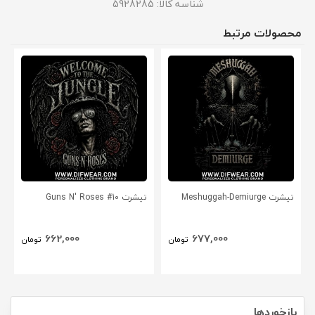
شناسه کالا:
5928285
محصولات مرتبط
تیشرت Meshuggah-Demiurge
تیشرت Guns N' Roses #10
662,000
677,000
تومان
تومان
بازخوردها