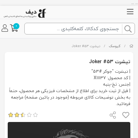
... ...
0
/
کیوسک
/
تیشرت Joker #53
تیشرت Joker #53
| تیشرت "جوکر #53"
| کد محصول: X11137
|جنس: نخ-پنبه
| قبل از ثبت خرید برای اطلاع از مشخصات فیزیکی هر محصول، حتماً
به بخش توضیحات کالای مربوطه (موجود در پائین صفحه) مراجعه
فرمائید.