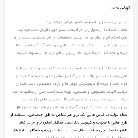
توضیحات
ارسال این محصول به سراسر کشور
رایگان
خواهد بود.
لطفا با استفاده از جدول زیر، در انتخاب
سایز
مورد نظرتان دقت فرمائید.
برای استحکام و دوام هر چه بیشتر محصولات در امر شستشو، پشت و رو
کردن لباس قبل از شستشو، استفاده از مایع شوینده، آب گرم کمتر از ۳۰
درجه و عدم اتو با درجه حرارت بالا بر روی سطح طرح ها، پیشنهاد میشود.
عمده تولیدات فروشگاه دیف اعم از تولیدات تک تولید و همچنین طرح
هایی باجزئیات بسیار بالا با در نظر گرفتن تمامی موارد مرتبط با کیفیت و
دوام چاپ و پارچه از مرغوبترین جوهر ها و پارچه مخصوص بافته شده از
الیاف مصنوعی و طبیعی
ترکیب
، تهیه شده است. پس از تحقیقات چند
ساله و مشورت با بسیاری از تولید کنندگان داخلی و خارجی گروه دیف
بهترین راه برای محقق کردن هر آنچه در برنامه ریزی های خود میدید (
از
جمله
تولیدات لباس هایی تک برای هر شخص به طور اختصاصی، استفاده از
طرح هایی با جزئیات و کیفیت بالا، ایجاد حداکثر امکان برای خرید تمام
اقشار جامعه مبنی بر قیمت های مناسب، تولید روزانه و همگام با طرح های
روزجهان, و ...)
را استفاده از پارچه و چاپ های مخصوص دید.