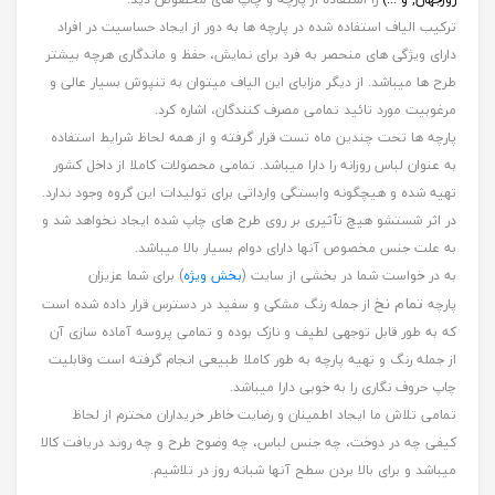
ترکیب الیاف استفاده شده در پارچه ها به دور از ایجاد حساسیت در افراد
دارای ویژگی های منحصر به فرد برای نمایش، حفظ و ماندگاری هرچه بیشتر
طرح ها میباشد. از دیگر مزایای این الیاف میتوان به تنپوش بسیار عالی و
مرغوبیت مورد تائید تمامی مصرف کنندگان، اشاره کرد.
پارچه ها تحت چندین ماه تست قرار گرفته و از همه لحاظ شرایط استفاده
به عنوان لباس روزانه را دارا میباشد. تمامی محصولات کاملا از داخل کشور
تهیه شده و هیچگونه وابستگی وارداتی برای تولیدات این گروه وجود ندارد.
در اثر شستشو هیچ تٱثیری بر روی طرح های چاپ شده ایجاد نخواهد شد و
به علت جنس مخصوص آنها دارای دوام بسیار بالا میباشد.
به در خواست شما در بخشی از سایت (
بخش ویژه
) برای شما عزیزان
تمام نخ
پارچه
از جمله رنگ مشکی و سفید در دسترس قرار داده شده است
که به طور قابل توجهی لطیف و نازک بوده و تمامی پروسه آماده سازی آن
از جمله رنگ و تهیه پارچه به طور کاملا طبیعی انجام گرفته است وقابلیت
چاپ حروف نگاری را به خوبی دارا میباشد.
تمامی تلاش ما ایجاد اطمینان و رضایت خاطر خریداران محترم از لحاظ
کیفی چه در دوخت، چه جنس لباس، چه وضوح طرح و چه روند دریافت کالا
میباشد و برای بالا بردن سطح آنها شبانه روز در تلاشیم.