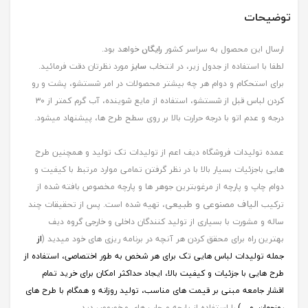
توضیحات
ارسال این محصول به سراسر کشور
رایگان
خواهد بود.
لطفا با استفاده از جدول زیر، در انتخاب
سایز
مورد نظرتان دقت فرمائید.
برای استحکام و دوام هر چه بیشتر محصولات در امر شستشو، پشت و رو
کردن لباس قبل از شستشو، استفاده از مایع شوینده، آب گرم کمتر از ۳۰
درجه و عدم اتو با درجه حرارت بالا بر روی سطح طرح ها، پیشنهاد میشود.
عمده تولیدات فروشگاه دیف اعم از تولیدات تک تولید و همچنین طرح
هایی باجزئیات بسیار بالا با در نظر گرفتن تمامی موارد مرتبط با کیفیت و
دوام چاپ و پارچه از مرغوبترین جوهر ها و پارچه مخصوص بافته شده از
الیاف مصنوعی و طبیعی
ترکیب
، تهیه شده است. پس از تحقیقات چند
ساله و مشورت با بسیاری از تولید کنندگان داخلی و خارجی گروه دیف
بهترین راه برای محقق کردن هر آنچه در برنامه ریزی های خود میدید (
از
جمله
تولیدات لباس هایی تک برای هر شخص به طور اختصاصی، استفاده از
طرح هایی با جزئیات و کیفیت بالا، ایجاد حداکثر امکان برای خرید تمام
اقشار جامعه مبنی بر قیمت های مناسب، تولید روزانه و همگام با طرح های
روزجهان, و ...)
را استفاده از پارچه و چاپ های مخصوص دید.