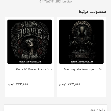
شناسه کالا:
5935564
محصولات مرتبط
تیشرت Meshuggah-Demiurge
تیشرت Guns N' Roses #10
662,000
677,000
تومان
تومان
بازخوردها