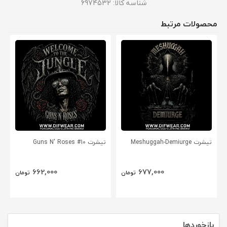
شناسه کالا:
6974532
محصولات مرتبط
تیشرت Meshuggah-Demiurge
تیشرت Guns N' Roses #10
662,000
677,000
تومان
تومان
بازخوردها