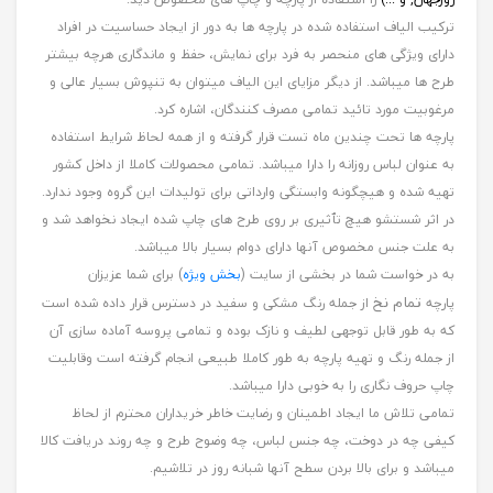
ترکیب الیاف استفاده شده در پارچه ها به دور از ایجاد حساسیت در افراد
دارای ویژگی های منحصر به فرد برای نمایش، حفظ و ماندگاری هرچه بیشتر
طرح ها میباشد. از دیگر مزایای این الیاف میتوان به تنپوش بسیار عالی و
مرغوبیت مورد تائید تمامی مصرف کنندگان، اشاره کرد.
پارچه ها تحت چندین ماه تست قرار گرفته و از همه لحاظ شرایط استفاده
به عنوان لباس روزانه را دارا میباشد. تمامی محصولات کاملا از داخل کشور
تهیه شده و هیچگونه وابستگی وارداتی برای تولیدات این گروه وجود ندارد.
در اثر شستشو هیچ تٱثیری بر روی طرح های چاپ شده ایجاد نخواهد شد و
به علت جنس مخصوص آنها دارای دوام بسیار بالا میباشد.
به در خواست شما در بخشی از سایت (
بخش ویژه
) برای شما عزیزان
تمام نخ
پارچه
از جمله رنگ مشکی و سفید در دسترس قرار داده شده است
که به طور قابل توجهی لطیف و نازک بوده و تمامی پروسه آماده سازی آن
از جمله رنگ و تهیه پارچه به طور کاملا طبیعی انجام گرفته است وقابلیت
چاپ حروف نگاری را به خوبی دارا میباشد.
تمامی تلاش ما ایجاد اطمینان و رضایت خاطر خریداران محترم از لحاظ
کیفی چه در دوخت، چه جنس لباس، چه وضوح طرح و چه روند دریافت کالا
میباشد و برای بالا بردن سطح آنها شبانه روز در تلاشیم.