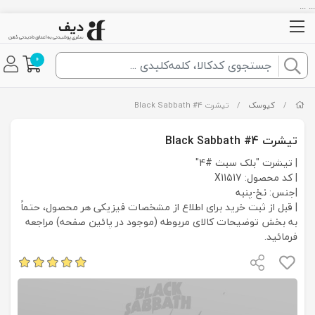
... ...
0
/
کیوسک
/
تیشرت Black Sabbath #4
تیشرت Black Sabbath #4
| تیشرت "بلک سبث #4"
| کد محصول: X11517
|جنس: نخ-پنبه
| قبل از ثبت خرید برای اطلاع از مشخصات فیزیکی هر محصول، حتماً
به بخش توضیحات کالای مربوطه (موجود در پائین صفحه) مراجعه
فرمائید.