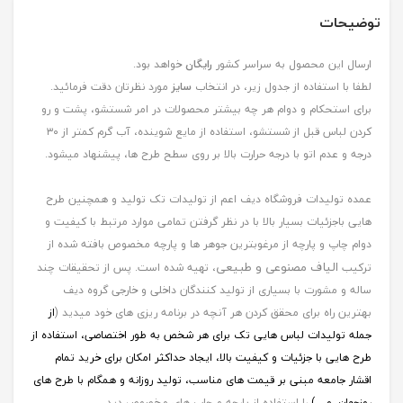
توضیحات
ارسال این محصول به سراسر کشور
رایگان
خواهد بود.
لطفا با استفاده از جدول زیر، در انتخاب
سایز
مورد نظرتان دقت فرمائید.
برای استحکام و دوام هر چه بیشتر محصولات در امر شستشو، پشت و رو
کردن لباس قبل از شستشو، استفاده از مایع شوینده، آب گرم کمتر از ۳۰
درجه و عدم اتو با درجه حرارت بالا بر روی سطح طرح ها، پیشنهاد میشود.
عمده تولیدات فروشگاه دیف اعم از تولیدات تک تولید و همچنین طرح
هایی باجزئیات بسیار بالا با در نظر گرفتن تمامی موارد مرتبط با کیفیت و
دوام چاپ و پارچه از مرغوبترین جوهر ها و پارچه مخصوص بافته شده از
الیاف مصنوعی و طبیعی
ترکیب
، تهیه شده است. پس از تحقیقات چند
ساله و مشورت با بسیاری از تولید کنندگان داخلی و خارجی گروه دیف
بهترین راه برای محقق کردن هر آنچه در برنامه ریزی های خود میدید (
از
جمله
تولیدات لباس هایی تک برای هر شخص به طور اختصاصی، استفاده از
طرح هایی با جزئیات و کیفیت بالا، ایجاد حداکثر امکان برای خرید تمام
اقشار جامعه مبنی بر قیمت های مناسب، تولید روزانه و همگام با طرح های
روزجهان, و ...)
را استفاده از پارچه و چاپ های مخصوص دید.