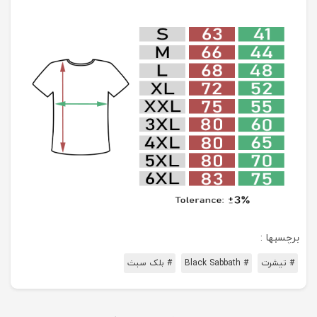
برچسبها :
# تیشرت
# Black Sabbath
# بلک سبث