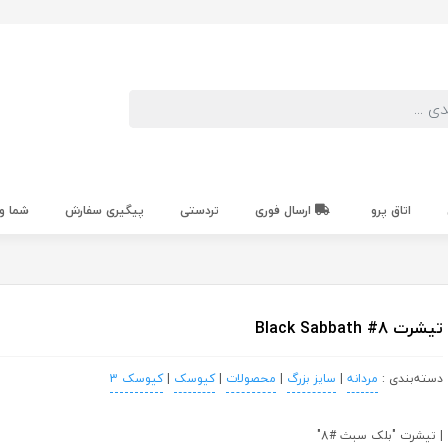
اتاق پرو
ارسال فوری
تردستی
پیگیری سفارش
شما و
تیشرت Black Sabbath #8
دسته‌بندی :
مردانه
|
سایز بزرگ
|
محصولات
|
کیوسک
|
کیوسک 3
| تیشرت "بلک سبث #8"