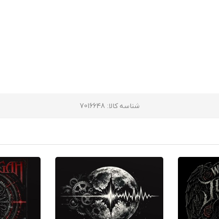
شناسه کالا
: 7016648