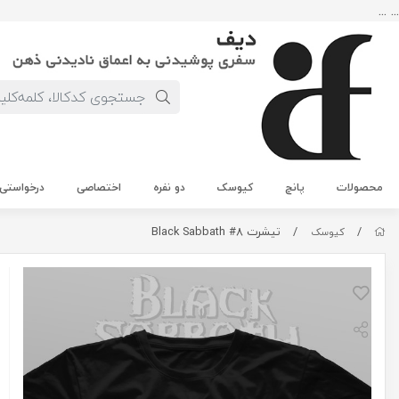
... ...
محصولات
پانچ
کیوسک
دو نفره
اختصاصی
درخواستی
/
/
تیشرت Black Sabbath #8
کیوسک