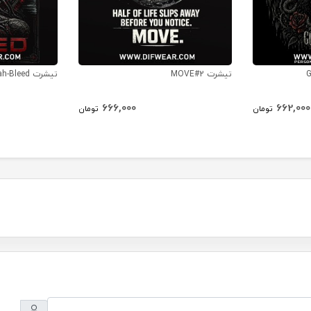
تیشرت MOVE#2
تیشرت Meshuggah-Bleed
666,000
662,000
تومان
تومان