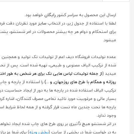
ارسال این محصول به سراسر کشور
رایگان
خواهد بود.
لطفا با استفاده از جدول زیر، در انتخاب
سایز
مورد نظرتان دقت فرما
میشود.
عمده تولیدات فروشگاه دیف اعم از تولیدات تک تولید و همچنین طرح
شده از ترکیب
، تهیه شده است. پس از تحقی
الیاف مصنوعی و طبیعی
میدید (
از جمله
تولیدات لباس هایی تک برای هر شخص به طور اختصاص
روزانه و همگام با طرح های روزجهان, و ...)
را استفاده از پارچه و چ
ترکیب الیاف استفاده شده در پارچه ها به دور از ایجاد حساسیت در 
بسیار عالی و مرغوبیت مورد تائید تمامی مصرف کنندگان، اشاره کرد.
پارچه ها تحت چندین ماه تست قرار گرفته و از همه لحاظ شرایط استف
وجود ندارد.
در اثر شستشو هیچ تٱثیری بر روی طرح های چاپ شده ایجاد نخواهد
به در خواست شما در بخشی از سایت (
بخش ویژه
) برای شما عزیزا