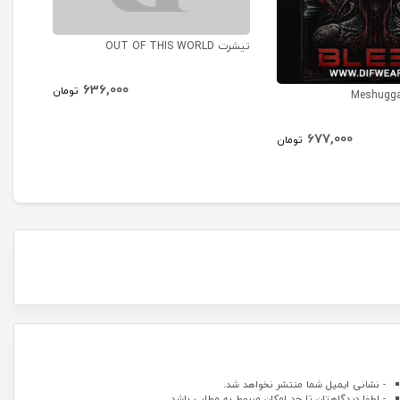
تیشرت OUT OF THIS WORLD
تیشرت ra #9
636,000
تومان
677,000
تومان
- نشانی ایمیل شما منتشر نخواهد شد.
- لطفا دیدگاهتان تا حد امکان مربوط به مطلب باشد.