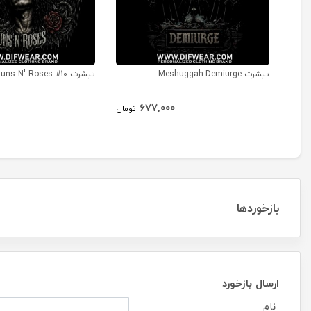
تیشرت Meshuggah-Demiurge
تیشرت Guns N' Roses #10
677,000
تومان
بازخوردها
ارسال بازخورد
نام