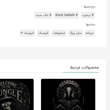
برچسبها :
# تیشرت
# Black Sabbath
# بلک سبث
بخشها :
مردانه
سایز بزرگ
محصولات
کیوسک
کیوسک 3
محصولات مرتبط