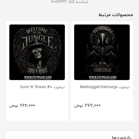
شناسه کالا:
7016649
محصولات مرتبط
تیشرت Meshuggah-Demiurge
تیشرت Guns N' Roses #10
662,000
677,000
تومان
تومان
بازخوردها