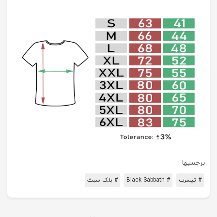
برچسبها :
# تیشرت
# Black Sabbath
# بلک سبث