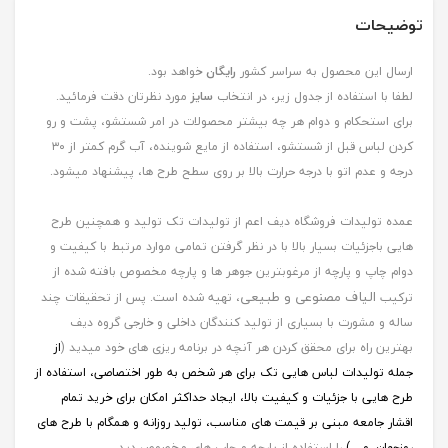
توضیحات
ارسال این محصول به سراسر کشور
رایگان
خواهد بود.
لطفا با استفاده از جدول زیر، در انتخاب
سایز
مورد نظرتان دقت فرمائید.
برای استحکام و دوام هر چه بیشتر محصولات در امر شستشو، پشت و رو
کردن لباس قبل از شستشو، استفاده از مایع شوینده، آب گرم کمتر از ۳۰
درجه و عدم اتو با درجه حرارت بالا بر روی سطح طرح ها، پیشنهاد میشود.
عمده تولیدات فروشگاه دیف اعم از تولیدات تک تولید و همچنین طرح
هایی باجزئیات بسیار بالا با در نظر گرفتن تمامی موارد مرتبط با کیفیت و
دوام چاپ و پارچه از مرغوبترین جوهر ها و پارچه مخصوص بافته شده از
الیاف مصنوعی و طبیعی
ترکیب
، تهیه شده است. پس از تحقیقات چند
ساله و مشورت با بسیاری از تولید کنندگان داخلی و خارجی گروه دیف
بهترین راه برای محقق کردن هر آنچه در برنامه ریزی های خود میدید (
از
جمله
تولیدات لباس هایی تک برای هر شخص به طور اختصاصی، استفاده از
طرح هایی با جزئیات و کیفیت بالا، ایجاد حداکثر امکان برای خرید تمام
اقشار جامعه مبنی بر قیمت های مناسب، تولید روزانه و همگام با طرح های
روزجهان, و ...)
را استفاده از پارچه و چاپ های مخصوص دید.