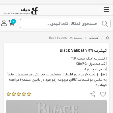
... ...
0
/
کیوسک
/
تیشرت Black Sabbath #9
تیشرت Black Sabbath #9
| تیشرت "بلک سبث #9"
| کد محصول: X11545
|جنس: نخ-پنبه
| قبل از ثبت خرید برای اطلاع از مشخصات فیزیکی هر محصول، حتماً
به بخش توضیحات کالای مربوطه (موجود در پائین صفحه) مراجعه
فرمائید.