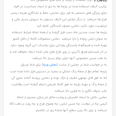
ترکیب الیاف استفاده شده در پارچه ها به دور از ایجاد حساسیت در افراد
دارای ویژگی های منحصر به فرد برای نمایش، حفظ و ماندگاری هرچه بیشتر
طرح ها میباشد. از دیگر مزایای این الیاف میتوان به تنپوش بسیار عالی و
مرغوبیت مورد تائید تمامی مصرف کنندگان، اشاره کرد.
پارچه ها تحت چندین ماه تست قرار گرفته و از همه لحاظ شرایط استفاده
به عنوان لباس روزانه را دارا میباشد. تمامی محصولات کاملا از داخل کشور
تهیه شده و هیچگونه وابستگی وارداتی برای تولیدات این گروه وجود ندارد.
در اثر شستشو هیچ تٱثیری بر روی طرح های چاپ شده ایجاد نخواهد شد و
به علت جنس مخصوص آنها دارای دوام بسیار بالا میباشد.
به در خواست شما در بخشی از سایت (
بخش ویژه
) برای شما عزیزان
تمام نخ
پارچه
از جمله رنگ مشکی و سفید در دسترس قرار داده شده است
که به طور قابل توجهی لطیف و نازک بوده و تمامی پروسه آماده سازی آن
از جمله رنگ و تهیه پارچه به طور کاملا طبیعی انجام گرفته است وقابلیت
چاپ حروف نگاری را به خوبی دارا میباشد.
تمامی تلاش ما ایجاد اطمینان و رضایت خاطر خریداران محترم از لحاظ
کیفی چه در دوخت، چه جنس لباس، چه وضوح طرح و چه روند دریافت کالا
میباشد و برای بالا بردن سطح آنها شبانه روز در تلاشیم.