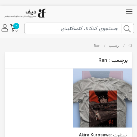
... ...
0
/
برچسب
/
Ran
برچسب
: Ran
تیشرت Akira Kurosawa: