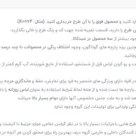
د کنید و
محصول فوق را با آن طرح خریداری کنید
.
(مثال: X10674)
ن طرح
را دارید، قسمت تعبیه شده جهت کد و رنگ طرح را خالی بگذارید.
ود بیشتر از
سه محصول در سبدکالا
.
نین برند پارچه های گوناگون، وجود
اختلاف رنگی در محصولات تا چند درصد 
مائید.
 کردن لباس قبل از شستشو، استفاده از مایع شوینده، آب گرم کمتر از ۳۰ درجه و
ر افراد دارای ویژگی های منحصر به فرد برای نمایش، حفظ و
ماندگاری
هرچه بیش
.پارچه ها تست شده و از همه لحاظ شرایط استفاده به عنوان
لباس روزانه
را دا
واهد شد و به علت جنس مخصوص آنها دارای
دوام بسیار بالا
میباشد.
 وارداتی برای تولیدات این گروه وجود ندارد.
هایی باجزئیات بسیار بالا با در نظر گرفتن تمامی موارد مرتبط با کیفیت و 
نندگان داخلی و خارجی گروه دیف بهترین راه برای محقق کردن هر آنچه در بر