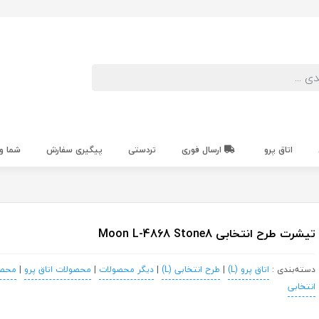
اتاق پرو
ارسال فوری
تردستی
پیگیری سفارش
شما و
تیشرت طرح انتخابی Moon L-4868 Stone8
دسته‌بندی :
اتاق پرو (L)
|
طرح انتخابی (L)
|
دیگر محصولات
|
محصولات اتاق پرو
|
محصو
انتخابی