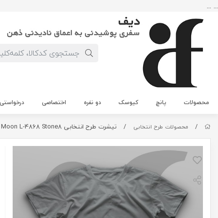
... ...
محصولات
پانچ
کیوسک
دو نفره
اختصاصی
درخواستی
/
/
تیشرت طرح انتخابی Moon L-4868 Stone8
محصولات طرح انتخابی