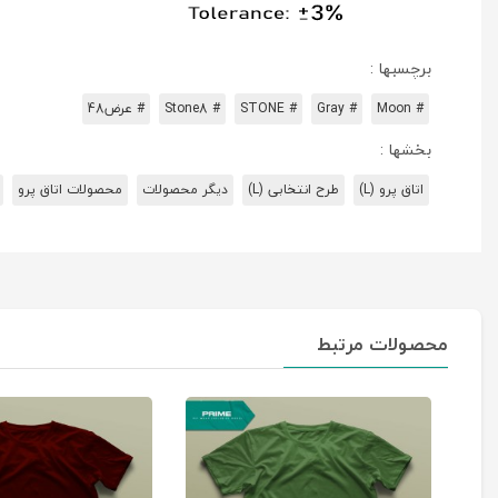
برچسبها :
# Moon
# Gray
# STONE
# Stone8
# عرض48
بخشها :
اتاق پرو (L)
طرح انتخابی (L)
دیگر محصولات
محصولات اتاق پرو
محصولات مرتبط