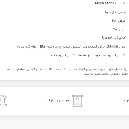
| تیشرت Moon Stone
| جنس: نخ پنبه
| عرض: 48
| طول: 68
| کد رنگ: Stone8
| مدل (Moon): برش استاندارد، آستین فیت، پایین نیم هلال، یقه گرد ساده
| کد طرح مورد نظر خود را در قسمت کد طرح وارد کنید.
راهنمای خرید: جهت تسریع در انتخاب سایز، رنگ و مدل کالا و داشتن انتخابی مطمئن تر، لطفا اطلاعا
بخش راهنمای سایت تأمین نمایید.
رید
قوانین و مقررات