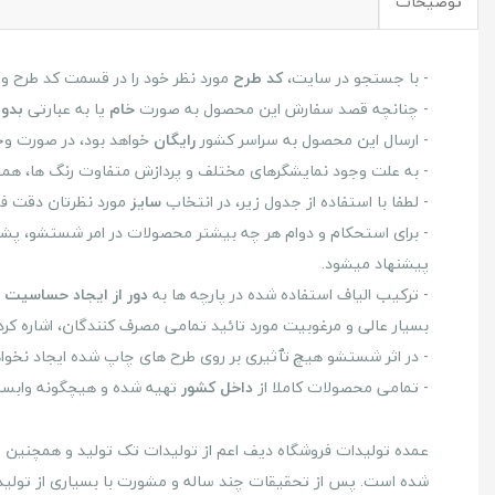
توضیحات
- با جستجو در سایت،
کد طرح
مورد نظر خود را در قسمت کد طرح وار
- چنانچه قصد سفارش این محصول به صورت
خام
یا به عبارتی
بدو
- ارسال این محصول به سراسر کشور
رایگان
خواهد بود، در صورت وج
- به علت وجود نمایشگرهای مختلف و پردازش متفاوت رنگ ها، همچ
- لطفا با استفاده از جدول زیر، در انتخاب
سایز
مورد نظرتان دقت فر
- برای استحکام و دوام هر چه بیشتر محصولات در امر شستشو، پشت و رو
پیشنهاد میشود.
- ترکیب الیاف استفاده شده در پارچه ها به
دور از ایجاد حساسیت
د
بسیار عالی و مرغوبیت مورد تائید تمامی مصرف کنندگان، اشاره کرد
- در اثر شستشو هیچ تٱثیری بر روی طرح های چاپ شده ایجاد نخ
- تمامی محصولات کاملا از
داخل کشور
تهیه شده و هیچگونه وابستگی
عمده تولیدات فروشگاه دیف اعم از تولیدات تک تولید و همچنین طرح 
شده است. پس از تحقیقات چند ساله و مشورت با بسیاری از تولید ک