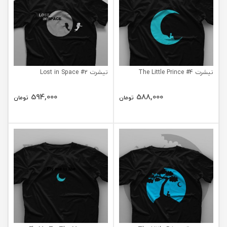
تیشرت The Little Prince #4
تیشرت Lost in Space #2
594,000
588,000
تومان
تومان