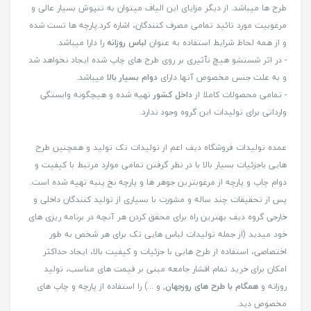
طرح ها میباشد. از دیگر مزایای این الیاف میتوان به تنپوش بسیار عالی و
مرغوبیت مورد تائید تمامی مصرف کنندگان، اشاره کرد.پارچه ها تست شده
و از همه لحاظ شرایط استفاده به عنوان
لباس روزانه
را دارا میباشد.
- در اثر شستشو هیچ تٱثیری بر روی طرح های چاپ شده ایجاد نخواهد شد
و به علت جنس مخصوص آنها دارای
دوام بسیار بالا
میباشد.
- تمامی محصولات کاملا از
داخل کشور
تهیه شده و هیچگونه وابستگی
وارداتی برای تولیدات این گروه وجود ندارد.
عمده تولیدات فروشگاه دیف اعم از تولیدات تک تولید و همچنین طرح
هایی باجزئیات بسیار بالا با در نظر گرفتن تمامی موارد مرتبط با کیفیت و
دوام چاپ و پارچه از مرغوبترین جوهر ها و پارچه نخ پنبه تهیه شده است.
پس از تحقیقات چند ساله و مشورت با بسیاری از تولید کنندگان داخلی و
خارجی گروه دیف بهترین راه برای محقق کردن هر آنچه در برنامه ریزی های
خود میدید (از جمله تولیدات لباس هایی تک برای هر شخص به طور
اختصاصی، استفاده از طرح هایی با جزئیات و کیفیت بالا، ایجاد حداکثر
امکان برای خرید تمام اقشار جامعه مبنی بر قیمت های مناسب، تولید
روزانه و
همگام با طرح های روزجهان
, و ...) را استفاده از پارچه و چاپ های
مخصوص دید.