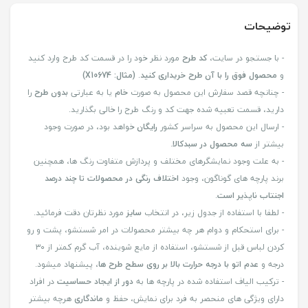
توضیحات
- با جستجو در سایت،
کد طرح
مورد نظر خود را در قسمت کد طرح وارد کنید
و
محصول فوق را با آن طرح خریداری کنید
.
(مثال: X10674)
- چنانچه قصد سفارش این محصول به صورت
خام
یا به عبارتی
بدون طرح
را
دارید، قسمت تعبیه شده جهت کد و رنگ طرح را خالی بگذارید.
- ارسال این محصول به سراسر کشور
رایگان
خواهد بود، در صورت وجود
بیشتر از
سه محصول در سبدکالا
.
- به علت وجود نمایشگرهای مختلف و پردازش متفاوت رنگ ها، همچنین
برند پارچه های گوناگون، وجود
اختلاف رنگی در محصولات تا چند درصد
اجنتاب ناپذیر است
.
- لطفا با استفاده از جدول زیر، در انتخاب
سایز
مورد نظرتان دقت فرمائید.
- برای استحکام و دوام هر چه بیشتر محصولات در امر شستشو، پشت و رو
کردن لباس قبل از شستشو، استفاده از مایع شوینده، آب گرم کمتر از ۳۰
درجه و
عدم اتو با درجه حرارت بالا بر روی سطح طرح ها
، پیشنهاد میشود.
- ترکیب الیاف استفاده شده در پارچه ها به
دور از ایجاد حساسیت
در افراد
دارای ویژگی های منحصر به فرد برای نمایش، حفظ و
ماندگاری
هرچه بیشتر