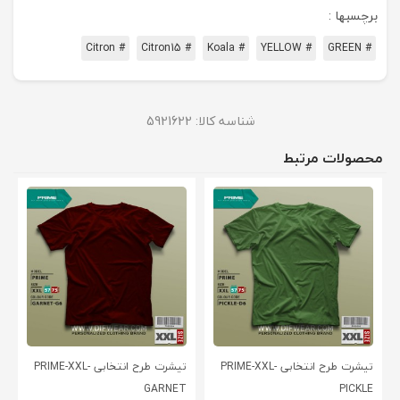
برچسبها :
# Citron
# Citron15
# Koala
# YELLOW
# GREEN
شناسه کالا:
5921622
محصولات مرتبط
تیشرت طرح انتخابی PRIME-XXL-
تیشرت طرح انتخابی PRIME-XXL-
GARNET
PICKLE