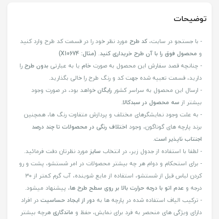
توضیحات
- با جستجو در سایت،
کد طرح
مورد نظر خود را در قسمت کد طرح وارد کنید
و
محصول فوق را با آن طرح خریداری کنید
.
(مثال: X10674)
- چنانچه قصد سفارش این محصول به صورت
خام
یا به عبارتی
بدون طرح
را
دارید، قسمت تعبیه شده جهت کد و رنگ طرح را خالی بگذارید.
- ارسال این محصول به سراسر کشور
رایگان
خواهد بود، در صورت وجود
بیشتر از
سه محصول در سبدکالا
.
- به علت وجود نمایشگرهای مختلف و پردازش متفاوت رنگ ها، همچنین
برند پارچه های گوناگون، وجود
اختلاف رنگی در محصولات تا چند درصد
اجنتاب ناپذیر است
.
- لطفا با استفاده از جدول زیر، در انتخاب
سایز
مورد نظرتان دقت فرمائید.
- برای استحکام و دوام هر چه بیشتر محصولات در امر شستشو، پشت و رو
کردن لباس قبل از شستشو، استفاده از مایع شوینده، آب گرم کمتر از ۳۰
درجه و
عدم اتو با درجه حرارت بالا بر روی سطح طرح ها
، پیشنهاد میشود.
- ترکیب الیاف استفاده شده در پارچه ها به
دور از ایجاد حساسیت
در افراد
دارای ویژگی های منحصر به فرد برای نمایش، حفظ و
ماندگاری
هرچه بیشتر