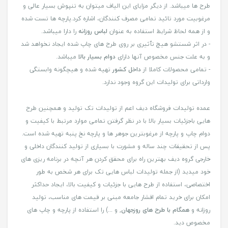
طرح ها میباشد. از دیگر مزایای این الیاف میتوان به تنپوش بسیار عالی و
مرغوبیت مورد تائید تمامی مصرف کنندگان، اشاره کرد.پارچه ها تست شده
و از همه لحاظ شرایط استفاده به عنوان
لباس روزانه
را دارا میباشد.
- در اثر شستشو هیچ تٱثیری بر روی طرح های چاپ شده ایجاد نخواهد شد
و به علت جنس مخصوص آنها دارای
دوام بسیار بالا
میباشد.
- تمامی محصولات کاملا از
داخل کشور
تهیه شده و هیچگونه وابستگی
وارداتی برای تولیدات این گروه وجود ندارد.
عمده تولیدات فروشگاه دیف اعم از تولیدات تک تولید و همچنین طرح
هایی باجزئیات بسیار بالا با در نظر گرفتن تمامی موارد مرتبط با کیفیت و
دوام چاپ و پارچه از مرغوبترین جوهر ها و پارچه نخ پنبه تهیه شده است.
پس از تحقیقات چند ساله و مشورت با بسیاری از تولید کنندگان داخلی و
خارجی گروه دیف بهترین راه برای محقق کردن هر آنچه در برنامه ریزی های
خود میدید (از جمله تولیدات لباس هایی تک برای هر شخص به طور
اختصاصی، استفاده از طرح هایی با جزئیات و کیفیت بالا، ایجاد حداکثر
امکان برای خرید تمام اقشار جامعه مبنی بر قیمت های مناسب، تولید
روزانه و
همگام با طرح های روزجهان
, و ...) را استفاده از پارچه و چاپ های
مخصوص دید.