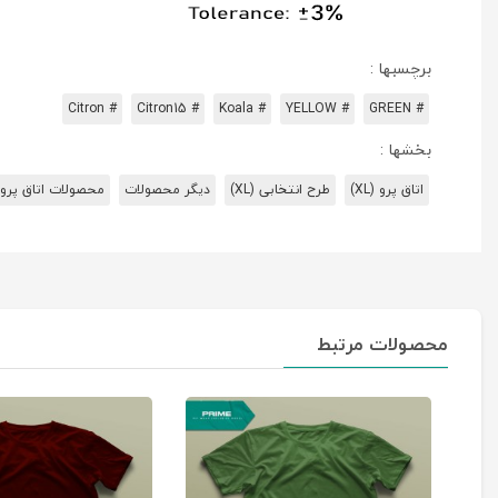
برچسبها :
# Citron
# Citron15
# Koala
# YELLOW
# GREEN
بخشها :
اتاق پرو (XL)
طرح انتخابی (XL)
دیگر محصولات
محصولات اتاق پرو
محصولات مرتبط