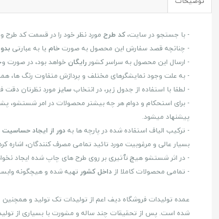
توضیحات
- با جستجو در سایت،
کد طرح
مورد نظر خود را در قسمت کد طرح وار
- چنانچه قصد سفارش این محصول به صورت
خام
یا به عبارتی
بدو
- ارسال این محصول به سراسر کشور
رایگان
خواهد بود، در صورت وج
- به علت وجود نمایشگرهای مختلف و پردازش متفاوت رنگ ها، همچ
- لطفا با استفاده از جدول زیر، در انتخاب
سایز
مورد نظرتان دقت فر
- برای استحکام و دوام هر چه بیشتر محصولات در امر شستشو، پشت و رو
پیشنهاد میشود.
- ترکیب الیاف استفاده شده در پارچه ها به
دور از ایجاد حساسیت
د
بسیار عالی و مرغوبیت مورد تائید تمامی مصرف کنندگان، اشاره کرد
- در اثر شستشو هیچ تٱثیری بر روی طرح های چاپ شده ایجاد نخ
- تمامی محصولات کاملا از
داخل کشور
تهیه شده و هیچگونه وابستگی
عمده تولیدات فروشگاه دیف اعم از تولیدات تک تولید و همچنین طرح 
شده است. پس از تحقیقات چند ساله و مشورت با بسیاری از تولید ک