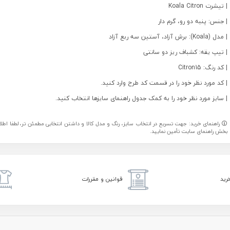
| تیشرت Koala Citron
| جنس: پنبه دو رو، گرم دار
| مدل (Koala): برش آزاد، آستین سه ربع آزاد
| تیپ یقه: کشباف ریز دو سانتی
| کد رنگ: Citron15
| کد مورد نظر خود را در قسمت کد طرح وارد کنید.
| سایز مورد نظر خود را به کمک جدول راهنمای سایزها انتخاب کنید.
راهنمای خرید: جهت تسریع در انتخاب سایز، رنگ و مدل کالا و داشتن انتخابی مطمئن تر، لطفا اطلاعا
بخش راهنمای سایت تأمین نمایید.
رید
قوانین و مقررات