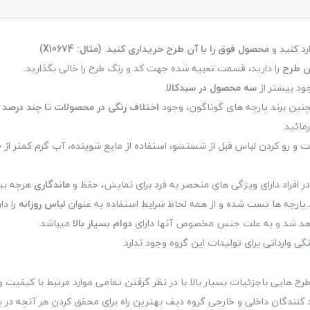
د کنید و
محصول فوق را با آن طرح خریداری کنید
.
(مثال: X10674)
ن طرح
را دارید، قسمت تعبیه شده جهت کد و رنگ طرح را خالی بگذارید.
ود بیشتر از
سه محصول در سبدکالا
.
نین برند پارچه های گوناگون، وجود
اختلاف رنگی در محصولات تا چند درصد 
مائید.
 کردن لباس قبل از شستشو، استفاده از مایع شوینده، آب گرم کمتر از ۳۰ درجه و
ر افراد دارای ویژگی های منحصر به فرد برای نمایش، حفظ و
ماندگاری
هرچه بیش
.پارچه ها تست شده و از همه لحاظ شرایط استفاده به عنوان
لباس روزانه
را دا
واهد شد و به علت جنس مخصوص آنها دارای
دوام بسیار بالا
میباشد.
 وارداتی برای تولیدات این گروه وجود ندارد.
هایی باجزئیات بسیار بالا با در نظر گرفتن تمامی موارد مرتبط با کیفیت و 
نندگان داخلی و خارجی گروه دیف بهترین راه برای محقق کردن هر آنچه در بر