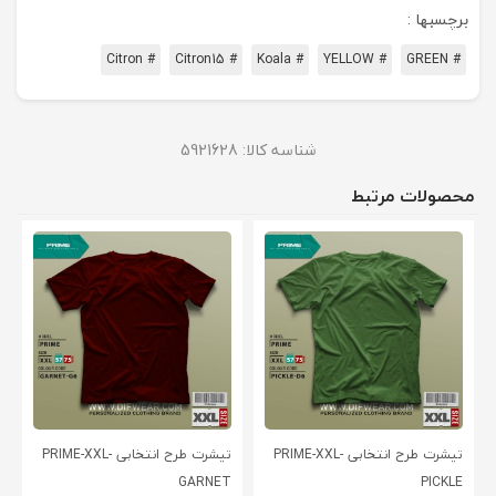
برچسبها :
# Citron
# Citron15
# Koala
# YELLOW
# GREEN
شناسه کالا:
5921628
محصولات مرتبط
تیشرت طرح انتخابی PRIME-XXL-
تیشرت طرح انتخابی PRIME-XXL-
GARNET
PICKLE