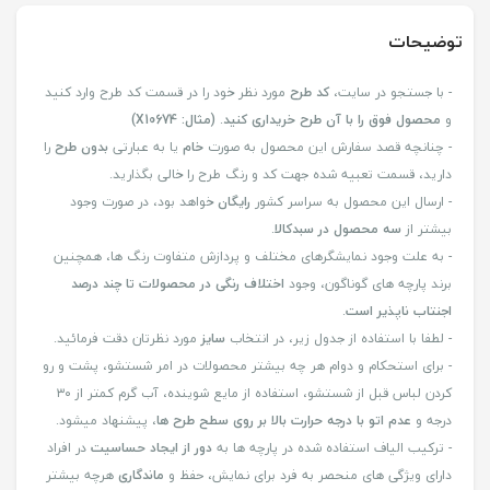
توضیحات
- با جستجو در سایت،
کد طرح
مورد نظر خود را در قسمت کد طرح وارد کنید
و
محصول فوق را با آن طرح خریداری کنید
.
(مثال: X10674)
- چنانچه قصد سفارش این محصول به صورت
خام
یا به عبارتی
بدون طرح
را
دارید، قسمت تعبیه شده جهت کد و رنگ طرح را خالی بگذارید.
- ارسال این محصول به سراسر کشور
رایگان
خواهد بود، در صورت وجود
بیشتر از
سه محصول در سبدکالا
.
- به علت وجود نمایشگرهای مختلف و پردازش متفاوت رنگ ها، همچنین
برند پارچه های گوناگون، وجود
اختلاف رنگی در محصولات تا چند درصد
اجنتاب ناپذیر است
.
- لطفا با استفاده از جدول زیر، در انتخاب
سایز
مورد نظرتان دقت فرمائید.
- برای استحکام و دوام هر چه بیشتر محصولات در امر شستشو، پشت و رو
کردن لباس قبل از شستشو، استفاده از مایع شوینده، آب گرم کمتر از ۳۰
درجه و
عدم اتو با درجه حرارت بالا بر روی سطح طرح ها
، پیشنهاد میشود.
- ترکیب الیاف استفاده شده در پارچه ها به
دور از ایجاد حساسیت
در افراد
دارای ویژگی های منحصر به فرد برای نمایش، حفظ و
ماندگاری
هرچه بیشتر