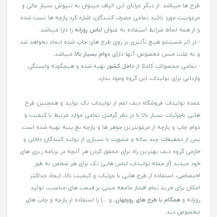
طرح ها میباشد. از دیگر مزایای این الیاف میتوان به تنپوش بسیار عالی و
مرغوبیت مورد تائید تمامی مصرف کنندگان، اشاره کرد.پارچه ها تست شده
و از همه لحاظ شرایط استفاده به عنوان
لباس روزانه
را دارا میباشد.
- در اثر شستشو هیچ تٱثیری بر روی طرح های چاپ شده ایجاد نخواهد شد
و به علت جنس مخصوص آنها دارای
دوام بسیار بالا
میباشد.
- تمامی محصولات کاملا از
داخل کشور
تهیه شده و هیچگونه وابستگی
وارداتی برای تولیدات این گروه وجود ندارد.
عمده تولیدات فروشگاه دیف اعم از تولیدات تک تولید و همچنین طرح
هایی باجزئیات بسیار بالا با در نظر گرفتن تمامی موارد مرتبط با کیفیت و
دوام چاپ و پارچه از مرغوبترین جوهر ها و پارچه نخ پنبه تهیه شده است.
پس از تحقیقات چند ساله و مشورت با بسیاری از تولید کنندگان داخلی و
خارجی گروه دیف بهترین راه برای محقق کردن هر آنچه در برنامه ریزی های
خود میدید (از جمله تولیدات لباس هایی تک برای هر شخص به طور
اختصاصی، استفاده از طرح هایی با جزئیات و کیفیت بالا، ایجاد حداکثر
امکان برای خرید تمام اقشار جامعه مبنی بر قیمت های مناسب، تولید
روزانه و
همگام با طرح های روزجهان
, و ...) را استفاده از پارچه و چاپ های
مخصوص دید.