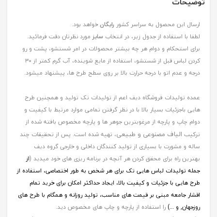
توضیحات
ارسال این محصول به سراسر کشور
رایگان
خواهد بود.
لطفا با استفاده از جدول زیر، در انتخاب
سایز
مورد نظرتان دقت فرمائید.
برای استحکام و دوام هر چه بیشتر محصولات در امر شستشو، پشت و رو
کردن لباس قبل از شستشو، استفاده از مایع شوینده، آب گرم کمتر از ۳۰
درجه و عدم اتو با درجه حرارت بالا بر روی سطح طرح ها، پیشنهاد میشود.
عمده تولیدات فروشگاه دیف اعم از تولیدات تک تولید و همچنین طرح
هایی باجزئیات بسیار بالا با در نظر گرفتن تمامی موارد مرتبط با کیفیت و
دوام چاپ و پارچه از مرغوبترین جوهر ها و پارچه مخصوص بافته شده از
الیاف مصنوعی و طبیعی
ترکیب
، تهیه شده است. پس از تحقیقات چند
ساله و مشورت با بسیاری از تولید کنندگان داخلی و خارجی گروه دیف
بهترین راه برای محقق کردن هر آنچه در برنامه ریزی های خود میدید (
از
جمله
تولیدات لباس هایی تک برای هر شخص به طور اختصاصی، استفاده از
طرح هایی با جزئیات و کیفیت بالا، ایجاد حداکثر امکان برای خرید تمام
اقشار جامعه مبنی بر قیمت های مناسب، تولید روزانه و همگام با طرح های
روزجهان, و ...)
را استفاده از پارچه و چاپ های مخصوص دید.