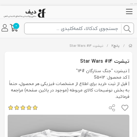
... ...
0
/
پانچ2
/
تیشرت Star Wars #14
تیشرت Star Wars #14
| تیشرت "جنگ ستارگان #14"
| کد محصول: S5012
| قبل از ثبت خرید برای اطلاع از مشخصات فیزیکی هر محصول، حتماً
به بخش توضیحات کالای مربوطه (موجود در پائین صفحه) مراجعه
فرمائید.