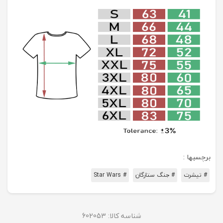
برچسبها :
# تیشرت
# جنگ ستارگان
# Star Wars
شناسه کالا:
602053