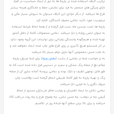
ترکیب الیاف استفاده شده در پارچه ها به دور از ایجاد حساسیت در افراد
دارای ویژگی های منحصر به فرد برای نمایش، حفظ و ماندگاری هرچه بیشتر
طرح ها میباشد. از دیگر مزایای این الیاف میتوان به تنپوش بسیار عالی و
مرغوبیت مورد تائید تمامی مصرف کنندگان، اشاره کرد.
پارچه ها تحت چندین ماه تست قرار گرفته و از همه لحاظ شرایط استفاده
به عنوان لباس روزانه را دارا میباشد. تمامی محصولات کاملا از داخل کشور
تهیه شده و هیچگونه وابستگی وارداتی برای تولیدات این گروه وجود ندارد.
در اثر شستشو هیچ تٱثیری بر روی طرح های چاپ شده ایجاد نخواهد شد و
به علت جنس مخصوص آنها دارای دوام بسیار بالا میباشد.
به در خواست شما در بخشی از سایت (
بخش ویژه
) برای شما عزیزان پارچه
تمام نخ
از جمله رنگ مشکی و سفید در دسترس قرار داده شده است که به
طور قابل توجهی لطیف و نازک بوده و تمامی پروسه آماده سازی آن از جمله
رنگ و تهیه پارچه به طور کاملا طبیعی انجام گرفته است وقابلیت چاپ
حروف نگاری را به خوبی دارا میباشد.
تمامی تلاش ما ایجاد اطمینان و رضایت خاطر خریداران محترم از لحاظ
کیفی چه در دوخت، چه جنس لباس، چه وضوح طرح و چه روند دریافت کالا
میباشد و برای بالا بردن سطح آنها شبانه روز در تلاشیم.