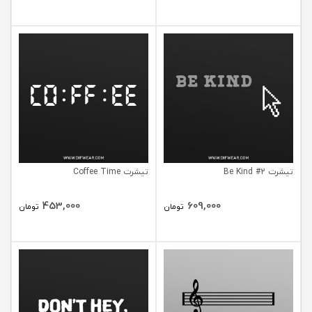
تیشرت Be Kind #2
تیشرت Coffee Time
453,000
609,000
تومان
تومان