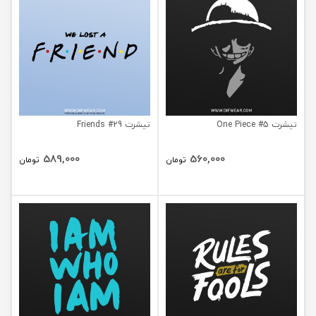
تیشرت One Piece #5
تیشرت Friends #29
589,000
560,000
تومان
تومان