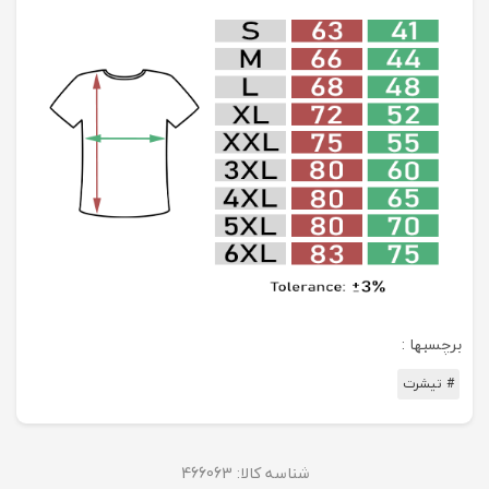
برچسبها :
# تیشرت
شناسه کالا:
466063