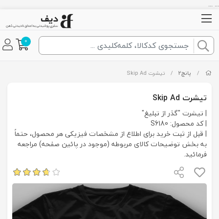
... ...
0
/
پانچ2
/
تیشرت Skip Ad
تیشرت Skip Ad
| تیشرت "گذر از تبلیغ"
| کد محصول: S6180
| قبل از ثبت خرید برای اطلاع از مشخصات فیزیکی هر محصول، حتماً
به بخش توضیحات کالای مربوطه (موجود در پائین صفحه) مراجعه
فرمائید.