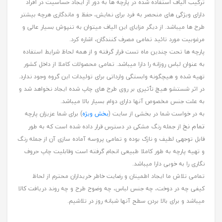
ترکیب الیاف استفاده شده در پارچه ها به دور از ایجاد حساسیت در افراد
دارای ویژگی های منحصر به فرد برای نمایش، حفظ و ماندگاری هرچه بیشتر
طرح ها میباشد. از دیگر مزایای این الیاف میتوان به تنپوش بسیار عالی و
مرغوبیت مورد تائید تمامی مصرف کنندگان، اشاره کرد.
پارچه ها تحت چندین ماه تست قرار گرفته و از همه لحاظ شرایط استفاده
به عنوان لباس روزانه را دارا میباشد. تمامی محصولات کاملا از داخل کشور
تهیه شده و هیچگونه وابستگی وارداتی برای تولیدات این گروه وجود ندارد.
در اثر شستشو هیچ تٱثیری بر روی طرح های چاپ شده ایجاد نخواهد شد و
به علت جنس مخصوص آنها دارای دوام بسیار بالا میباشد.
به در خواست شما در بخشی از سایت (
بخش ویژه
) برای شما عزیزان پارچه
تمام نخ
از جمله رنگ مشکی در دسترس قرار داده شده است که به طور
قابل توجهی لطیف و نازک بوده و تمامی پروسه آماده سازی آن از جمله رنگ
و تهیه پارچه به طور کاملا طبیعی انجام گرفته است وقابلیت چاپ حروف
نگاری را به خوبی دارا میباشد.
تمامی تلاش ما ایجاد اطمینان و رضایت خاطر خریداران محترم از لحاظ
کیفی چه در دوخت، چه جنس لباس، چه وضوح طرح و چه روند دریافت کالا
میباشد و برای بالا بردن سطح آنها شبانه روز در تلاشیم.