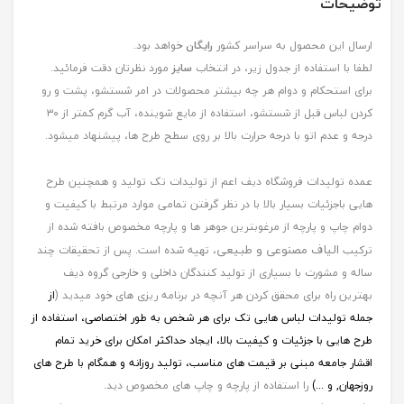
توضیحات
ارسال این محصول به سراسر کشور
رایگان
خواهد بود.
لطفا با استفاده از جدول زیر، در انتخاب
سایز
مورد نظرتان دقت فرمائید.
برای استحکام و دوام هر چه بیشتر محصولات در امر شستشو، پشت و رو
کردن لباس قبل از شستشو، استفاده از مایع شوینده، آب گرم کمتر از ۳۰
درجه و عدم اتو با درجه حرارت بالا بر روی سطح طرح ها، پیشنهاد میشود.
عمده تولیدات فروشگاه دیف اعم از تولیدات تک تولید و همچنین طرح
هایی باجزئیات بسیار بالا با در نظر گرفتن تمامی موارد مرتبط با کیفیت و
دوام چاپ و پارچه از مرغوبترین جوهر ها و پارچه مخصوص بافته شده از
الیاف مصنوعی و طبیعی
ترکیب
، تهیه شده است. پس از تحقیقات چند
ساله و مشورت با بسیاری از تولید کنندگان داخلی و خارجی گروه دیف
بهترین راه برای محقق کردن هر آنچه در برنامه ریزی های خود میدید (
از
جمله
تولیدات لباس هایی تک برای هر شخص به طور اختصاصی، استفاده از
طرح هایی با جزئیات و کیفیت بالا، ایجاد حداکثر امکان برای خرید تمام
اقشار جامعه مبنی بر قیمت های مناسب، تولید روزانه و همگام با طرح های
روزجهان, و ...)
را استفاده از پارچه و چاپ های مخصوص دید.