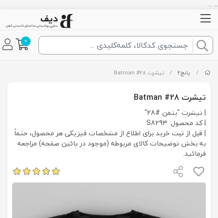
... ...
0
/
پانچ2
/
تیشرت Batman #28
تیشرت Batman #28
| تیشرت "بتمن #28"
| کد محصول: S8293
| قبل از ثبت خرید برای اطلاع از مشخصات فیزیکی هر محصول، حتماً
به بخش توضیحات کالای مربوطه (موجود در پائین صفحه) مراجعه
فرمائید.