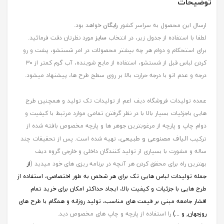
توضیحات
ارسال این محصول به سراسر کشور
رایگان
خواهد بود.
لطفا با استفاده از جدول زیر، در انتخاب
سایز
مورد نظرتان دقت فرمائید.
برای استحکام و دوام هر چه بیشتر محصولات در امر شستشو، پشت و رو
کردن لباس قبل از شستشو، استفاده از مایع شوینده، آب گرم کمتر از ۳۰
درجه و عدم اتو با درجه حرارت بالا بر روی سطح طرح ها، پیشنهاد میشود.
عمده تولیدات فروشگاه دیف اعم از تولیدات تک تولید و همچنین طرح
هایی باجزئیات بسیار بالا با در نظر گرفتن تمامی موارد مرتبط با کیفیت و
دوام چاپ و پارچه از مرغوبترین جوهر ها و پارچه مخصوص بافته شده از
الیاف مصنوعی و طبیعی
ترکیب
، تهیه شده است. پس از تحقیقات چند
ساله و مشورت با بسیاری از تولید کنندگان داخلی و خارجی گروه دیف
بهترین راه برای محقق کردن هر آنچه در برنامه ریزی های خود میدید (
از
جمله
تولیدات لباس هایی تک برای هر شخص به طور اختصاصی، استفاده از
طرح هایی با جزئیات و کیفیت بالا، ایجاد حداکثر امکان برای خرید تمام
اقشار جامعه مبنی بر قیمت های مناسب، تولید روزانه و همگام با طرح های
روزجهان, و ...)
را استفاده از پارچه و چاپ های مخصوص دید.