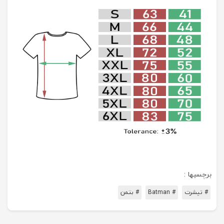
برچسبها :
# تیشرت
# Batman
# بتمن