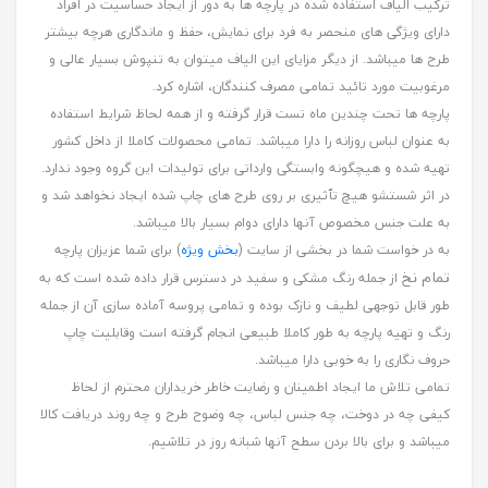
ترکیب الیاف استفاده شده در پارچه ها به دور از ایجاد حساسیت در افراد
دارای ویژگی های منحصر به فرد برای نمایش، حفظ و ماندگاری هرچه بیشتر
طرح ها میباشد. از دیگر مزایای این الیاف میتوان به تنپوش بسیار عالی و
مرغوبیت مورد تائید تمامی مصرف کنندگان، اشاره کرد.
پارچه ها تحت چندین ماه تست قرار گرفته و از همه لحاظ شرایط استفاده
به عنوان لباس روزانه را دارا میباشد. تمامی محصولات کاملا از داخل کشور
تهیه شده و هیچگونه وابستگی وارداتی برای تولیدات این گروه وجود ندارد.
در اثر شستشو هیچ تٱثیری بر روی طرح های چاپ شده ایجاد نخواهد شد و
به علت جنس مخصوص آنها دارای دوام بسیار بالا میباشد.
به در خواست شما در بخشی از سایت (
بخش ویژه
) برای شما عزیزان پارچه
تمام نخ
از جمله رنگ مشکی و سفید در دسترس قرار داده شده است که به
طور قابل توجهی لطیف و نازک بوده و تمامی پروسه آماده سازی آن از جمله
رنگ و تهیه پارچه به طور کاملا طبیعی انجام گرفته است وقابلیت چاپ
حروف نگاری را به خوبی دارا میباشد.
تمامی تلاش ما ایجاد اطمینان و رضایت خاطر خریداران محترم از لحاظ
کیفی چه در دوخت، چه جنس لباس، چه وضوح طرح و چه روند دریافت کالا
میباشد و برای بالا بردن سطح آنها شبانه روز در تلاشیم.