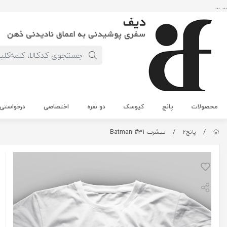
... ...
محصولات
پانچ
کیوسک
دو نفره
اختصاصی
درخواستی
/
/
تیشرت Batman #31
پانچ2