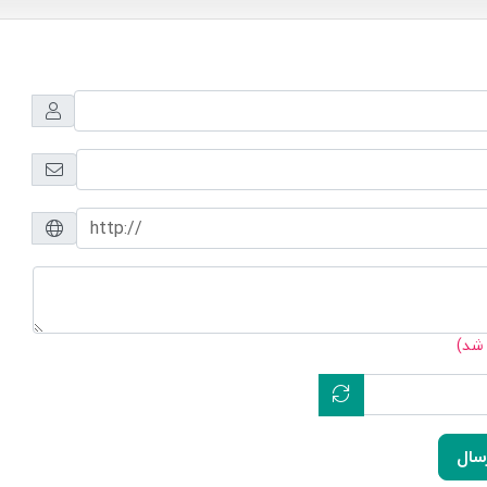
 شد)
سال