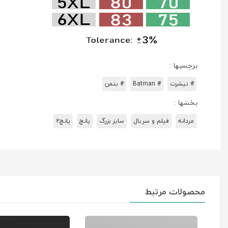
برچسبها :
# تیشرت
# Batman
# بتمن
بخشها :
مردانه
فیلم و سریال
سایز بزرگ
پانچ
پانچ2
محصولات مرتبط