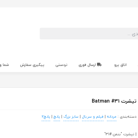
اتاق پرو
ارسال فوری
تردستی
پیگیری سفارش
شما و
تیشرت Batman #31
دسته‌بندی :
مردانه
|
فیلم و سریال
|
سایز بزرگ
|
پانچ
|
پانچ2
| تیشرت "بتمن #31"