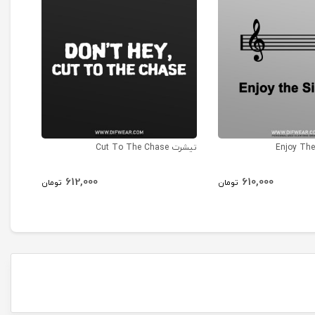
تیشرت Cut To The Chase
تیشرت t Funny #2
612,000
610,000
تومان
تومان