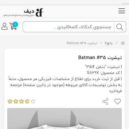
... ...
0
/
پانچ2
/
تیشرت Batman #35
تیشرت Batman #35
| تیشرت "بتمن #35"
| کد محصول: S8297
| قبل از ثبت خرید برای اطلاع از مشخصات فیزیکی هر محصول، حتماً
به بخش توضیحات کالای مربوطه (موجود در پائین صفحه) مراجعه
فرمائید.