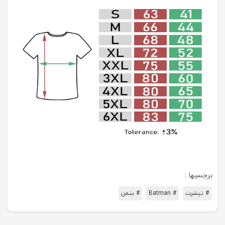
برچسبها :
# تیشرت
# Batman
# بتمن