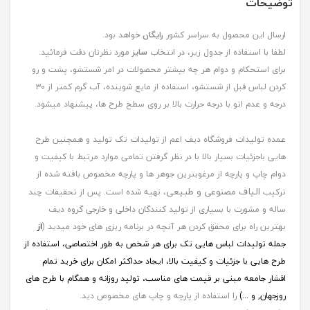
توضیحات
ارسال این محصول به سراسر کشور
رایگان
خواهد بود.
لطفا با استفاده از جدول زیر، در انتخاب
سایز
مورد نظرتان دقت فرمائید.
برای استحکام و دوام هر چه بیشتر محصولات در امر شستشو، پشت و رو
کردن لباس قبل از شستشو، استفاده از مایع شوینده، آب گرم کمتر از ۳۰
درجه و عدم اتو با درجه حرارت بالا بر روی سطح طرح ها، پیشنهاد میشود.
عمده تولیدات فروشگاه دیف اعم از تولیدات تک تولید و همچنین طرح
هایی باجزئیات بسیار بالا با در نظر گرفتن تمامی موارد مرتبط با کیفیت و
دوام چاپ و پارچه از مرغوبترین جوهر ها و پارچه مخصوص بافته شده از
الیاف مصنوعی و طبیعی
ترکیب
، تهیه شده است. پس از تحقیقات چند
ساله و مشورت با بسیاری از تولید کنندگان داخلی و خارجی گروه دیف
بهترین راه برای محقق کردن هر آنچه در برنامه ریزی های خود میدید (
از
جمله
تولیدات لباس هایی تک برای هر شخص به طور اختصاصی، استفاده از
طرح هایی با جزئیات و کیفیت بالا، ایجاد حداکثر امکان برای خرید تمام
اقشار جامعه مبنی بر قیمت های مناسب، تولید روزانه و همگام با طرح های
روزجهان, و ...)
را استفاده از پارچه و چاپ های مخصوص دید.