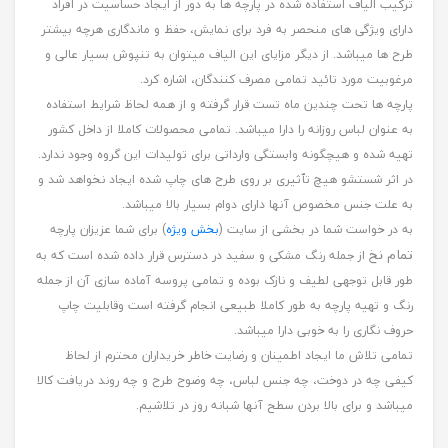
ترکیب الیاف استفاده شده در پارچه ها به دور از ایجاد حساسیت در افراد
دارای ویژگی های منحصر به فرد برای نمایش، حفظ و ماندگاری هرچه بیشتر
طرح ها میباشد. از دیگر مزایای این الیاف میتوان به تنپوش بسیار عالی و
مرغوبیت مورد تائید تمامی مصرف کنندگان، اشاره کرد.
پارچه ها تحت چندین ماه تست قرار گرفته و از همه لحاظ شرایط استفاده
به عنوان لباس روزانه را دارا میباشد. تمامی محصولات کاملا از داخل کشور
تهیه شده و هیچگونه وابستگی وارداتی برای تولیدات این گروه وجود ندارد.
در اثر شستشو هیچ تٱثیری بر روی طرح های چاپ شده ایجاد نخواهد شد و
به علت جنس مخصوص آنها دارای دوام بسیار بالا میباشد.
به در خواست شما در بخشی از سایت (
بخش ویژه
) برای شما عزیزان پارچه
تمام نخ
از جمله رنگ مشکی و سفید در دسترس قرار داده شده است که به
طور قابل توجهی لطیف و نازک بوده و تمامی پروسه آماده سازی آن از جمله
رنگ و تهیه پارچه به طور کاملا طبیعی انجام گرفته است وقابلیت چاپ
حروف نگاری را به خوبی دارا میباشد.
تمامی تلاش ما ایجاد اطمینان و رضایت خاطر خریداران محترم از لحاظ
کیفی چه در دوخت، چه جنس لباس، چه وضوح طرح و چه روند دریافت کالا
میباشد و برای بالا بردن سطح آنها شبانه روز در تلاشیم.