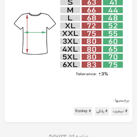
برچسبها :
# تیشرت
# رانکی
# Ronkey
شناسه کالا:
4060734