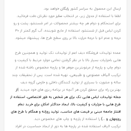
ارسال این محصول به سراسر کشور
رایگان
خواهد بود.
لطفا با استفاده از جدول زیر، در انتخاب
سایز
مورد نظرتان دقت فرمائید.
برای استحکام و دوام هر چه بیشتر محصولات در امر شستشو، پشت و رو
کردن لباس قبل از شستشو، استفاده از مایع شوینده، آب گرم کمتر از ۳۰
درجه و عدم اتو با درجه حرارت بالا بر روی سطح طرح ها، پیشنهاد میشود.
عمده تولیدات فروشگاه دیف اعم از تولیدات تک تولید و همچنین طرح
هایی باجزئیات بسیار بالا با در نظر گرفتن تمامی موارد مرتبط با کیفیت و
دوام چاپ و پارچه از مرغوبترین جوهر ها و پارچه مخصوص بافته شده از
الیاف مصنوعی و طبیعی
ترکیب
، تهیه شده است. پس از تحقیقات چند
ساله و مشورت با بسیاری از تولید کنندگان داخلی و خارجی گروه دیف
بهترین راه برای محقق کردن هر آنچه در برنامه ریزی های خود میدید (
از
جمله
تولیدات لباس هایی تک برای هر شخص به طور اختصاصی، استفاده از
طرح هایی با جزئیات و کیفیت بالا، ایجاد حداکثر امکان برای خرید تمام
اقشار جامعه مبنی بر قیمت های مناسب، تولید روزانه و همگام با طرح های
روزجهان, و ...)
را استفاده از پارچه و چاپ های مخصوص دید.
ترکیب الیاف استفاده شده در پارچه ها به دور از ایجاد حساسیت در افراد