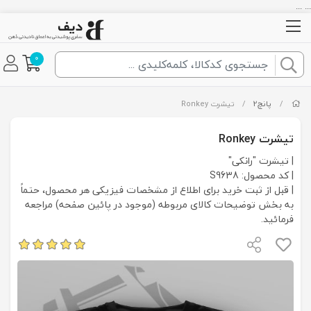
... ...
0
/
پانچ2
/
تیشرت Ronkey
تیشرت Ronkey
| تیشرت "رانکی"
| کد محصول: S9638
| قبل از ثبت خرید برای اطلاع از مشخصات فیزیکی هر محصول، حتماً
به بخش توضیحات کالای مربوطه (موجود در پائین صفحه) مراجعه
فرمائید.