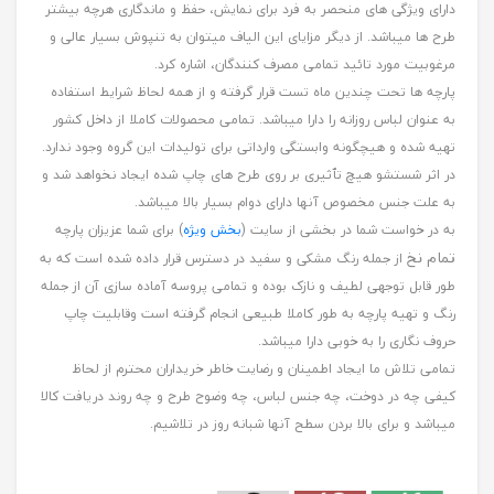
دارای ویژگی های منحصر به فرد برای نمایش، حفظ و ماندگاری هرچه بیشتر
طرح ها میباشد. از دیگر مزایای این الیاف میتوان به تنپوش بسیار عالی و
مرغوبیت مورد تائید تمامی مصرف کنندگان، اشاره کرد.
پارچه ها تحت چندین ماه تست قرار گرفته و از همه لحاظ شرایط استفاده
به عنوان لباس روزانه را دارا میباشد. تمامی محصولات کاملا از داخل کشور
تهیه شده و هیچگونه وابستگی وارداتی برای تولیدات این گروه وجود ندارد.
در اثر شستشو هیچ تٱثیری بر روی طرح های چاپ شده ایجاد نخواهد شد و
به علت جنس مخصوص آنها دارای دوام بسیار بالا میباشد.
به در خواست شما در بخشی از سایت (
بخش ویژه
) برای شما عزیزان پارچه
تمام نخ
از جمله رنگ مشکی و سفید در دسترس قرار داده شده است که به
طور قابل توجهی لطیف و نازک بوده و تمامی پروسه آماده سازی آن از جمله
رنگ و تهیه پارچه به طور کاملا طبیعی انجام گرفته است وقابلیت چاپ
حروف نگاری را به خوبی دارا میباشد.
تمامی تلاش ما ایجاد اطمینان و رضایت خاطر خریداران محترم از لحاظ
کیفی چه در دوخت، چه جنس لباس، چه وضوح طرح و چه روند دریافت کالا
میباشد و برای بالا بردن سطح آنها شبانه روز در تلاشیم.