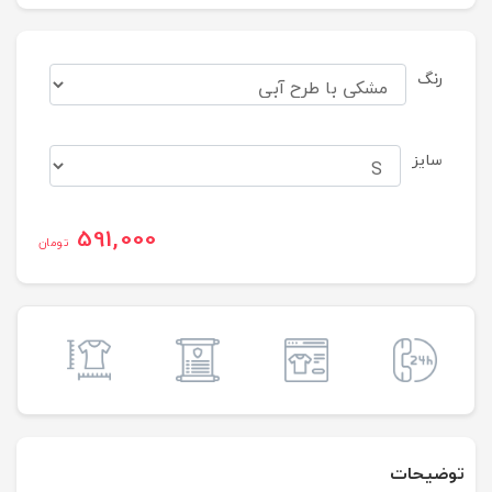
رنگ
سایز
591,000
تومان
توضیحات