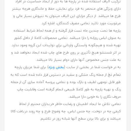
ترکیب الیاف استفاده شده در پارچه ها به دور از ایجاد حساسیت در افراد
دارای ویژگی های منحصر به فرد برای نمایش، حفظ و ماندگاری هرچه بیشتر
طرح ها میباشد. از دیگر مزایای این الیاف میتوان به تنپوش بسیار عالی و
مرغوبیت مورد تائید تمامی مصرف کنندگان، اشاره کرد.
پارچه ها تحت چندین ماه تست قرار گرفته و از همه لحاظ شرایط استفاده
به عنوان لباس روزانه را دارا میباشد. تمامی محصولات کاملا از داخل کشور
تهیه شده و هیچگونه وابستگی وارداتی برای تولیدات این گروه وجود ندارد.
در اثر شستشو هیچ تٱثیری بر روی طرح های چاپ شده ایجاد نخواهد شد و
به علت جنس مخصوص آنها دارای دوام بسیار بالا میباشد.
به در خواست شما در بخشی از سایت (
بخش ویژه
) برای شما عزیزان پارچه
تمام نخ
از جمله رنگ مشکی و سفید در دسترس قرار داده شده است که به
طور قابل توجهی لطیف و نازک بوده و تمامی پروسه آماده سازی آن از جمله
رنگ و تهیه پارچه به طور کاملا طبیعی انجام گرفته است وقابلیت چاپ
حروف نگاری را به خوبی دارا میباشد.
تمامی تلاش ما ایجاد اطمینان و رضایت خاطر خریداران محترم از لحاظ
کیفی چه در دوخت، چه جنس لباس، چه وضوح طرح و چه روند دریافت کالا
میباشد و برای بالا بردن سطح آنها شبانه روز در تلاشیم.