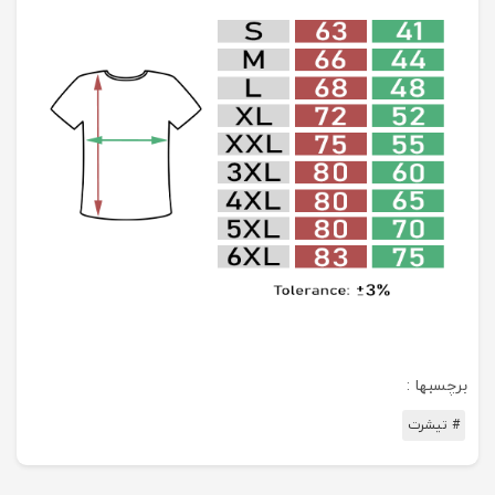
برچسبها :
# تیشرت