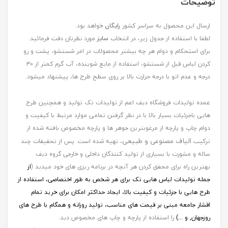
توضیحات
ارسال این محصول به سراسر کشور
رایگان
خواهد بود.
لطفا با استفاده از جدول زیر، در انتخاب
سایز
مورد نظرتان دقت فرمائید.
برای استحکام و دوام هر چه بیشتر محصولات در امر شستشو، پشت و رو
کردن لباس قبل از شستشو، استفاده از مایع شوینده، آب گرم کمتر از ۳۰
درجه و عدم اتو با درجه حرارت بالا بر روی سطح طرح ها، پیشنهاد میشود.
عمده تولیدات فروشگاه دیف اعم از تولیدات تک تولید و همچنین طرح
هایی باجزئیات بسیار بالا با در نظر گرفتن تمامی موارد مرتبط با کیفیت و
دوام چاپ و پارچه از مرغوبترین جوهر ها و پارچه مخصوص بافته شده از
الیاف مصنوعی و طبیعی
ترکیب
، تهیه شده است. پس از تحقیقات چند
ساله و مشورت با بسیاری از تولید کنندگان داخلی و خارجی گروه دیف
بهترین راه برای محقق کردن هر آنچه در برنامه ریزی های خود میدید (
از
جمله
تولیدات لباس هایی تک برای هر شخص به طور اختصاصی، استفاده از
طرح هایی با جزئیات و کیفیت بالا، ایجاد حداکثر امکان برای خرید تمام
اقشار جامعه مبنی بر قیمت های مناسب، تولید روزانه و همگام با طرح های
روزجهان, و ...)
را استفاده از پارچه و چاپ های مخصوص دید.