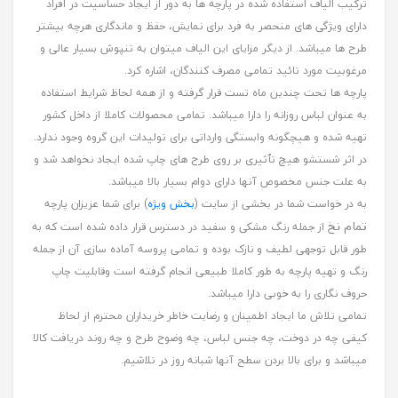
ترکیب الیاف استفاده شده در پارچه ها به دور از ایجاد حساسیت در افراد
دارای ویژگی های منحصر به فرد برای نمایش، حفظ و ماندگاری هرچه بیشتر
طرح ها میباشد. از دیگر مزایای این الیاف میتوان به تنپوش بسیار عالی و
مرغوبیت مورد تائید تمامی مصرف کنندگان، اشاره کرد.
پارچه ها تحت چندین ماه تست قرار گرفته و از همه لحاظ شرایط استفاده
به عنوان لباس روزانه را دارا میباشد. تمامی محصولات کاملا از داخل کشور
تهیه شده و هیچگونه وابستگی وارداتی برای تولیدات این گروه وجود ندارد.
در اثر شستشو هیچ تٱثیری بر روی طرح های چاپ شده ایجاد نخواهد شد و
به علت جنس مخصوص آنها دارای دوام بسیار بالا میباشد.
به در خواست شما در بخشی از سایت (
بخش ویژه
) برای شما عزیزان پارچه
تمام نخ
از جمله رنگ مشکی و سفید در دسترس قرار داده شده است که به
طور قابل توجهی لطیف و نازک بوده و تمامی پروسه آماده سازی آن از جمله
رنگ و تهیه پارچه به طور کاملا طبیعی انجام گرفته است وقابلیت چاپ
حروف نگاری را به خوبی دارا میباشد.
تمامی تلاش ما ایجاد اطمینان و رضایت خاطر خریداران محترم از لحاظ
کیفی چه در دوخت، چه جنس لباس، چه وضوح طرح و چه روند دریافت کالا
میباشد و برای بالا بردن سطح آنها شبانه روز در تلاشیم.