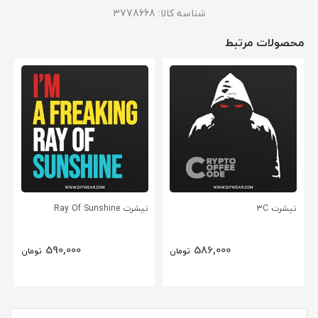
شناسه کالا:
3778668
محصولات مرتبط
تیشرت 3C
تیشرت Ray Of Sunshine
590,000
586,000
تومان
تومان