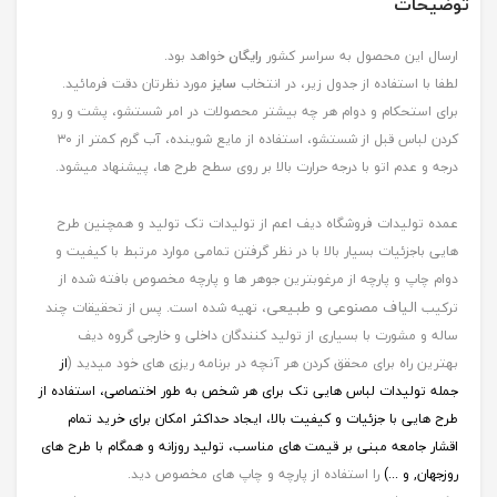
توضیحات
ارسال این محصول به سراسر کشور
رایگان
خواهد بود.
لطفا با استفاده از جدول زیر، در انتخاب
سایز
مورد نظرتان دقت فرمائید.
برای استحکام و دوام هر چه بیشتر محصولات در امر شستشو، پشت و رو
کردن لباس قبل از شستشو، استفاده از مایع شوینده، آب گرم کمتر از ۳۰
درجه و عدم اتو با درجه حرارت بالا بر روی سطح طرح ها، پیشنهاد میشود.
عمده تولیدات فروشگاه دیف اعم از تولیدات تک تولید و همچنین طرح
هایی باجزئیات بسیار بالا با در نظر گرفتن تمامی موارد مرتبط با کیفیت و
دوام چاپ و پارچه از مرغوبترین جوهر ها و پارچه مخصوص بافته شده از
الیاف مصنوعی و طبیعی
ترکیب
، تهیه شده است. پس از تحقیقات چند
ساله و مشورت با بسیاری از تولید کنندگان داخلی و خارجی گروه دیف
بهترین راه برای محقق کردن هر آنچه در برنامه ریزی های خود میدید (
از
جمله
تولیدات لباس هایی تک برای هر شخص به طور اختصاصی، استفاده از
طرح هایی با جزئیات و کیفیت بالا، ایجاد حداکثر امکان برای خرید تمام
اقشار جامعه مبنی بر قیمت های مناسب، تولید روزانه و همگام با طرح های
روزجهان, و ...)
را استفاده از پارچه و چاپ های مخصوص دید.