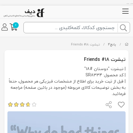
... ...
0
/
پانچ4
/
تیشرت Friends #18
تیشرت Friends #18
| تیشرت "دوستان #18"
| کد محصول: SR8334
| قبل از ثبت خرید برای اطلاع از مشخصات فیزیکی هر محصول، حتماً
به بخش توضیحات کالای مربوطه (موجود در پائین صفحه) مراجعه
فرمائید.