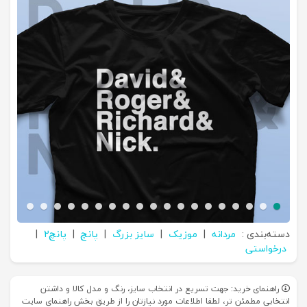
دسته‌بندی :
مردانه
|
موزیک
|
سایز بزرگ
|
پانچ
|
پانچ2
|
درخواستی
راهنمای خرید: جهت تسریع در انتخاب سایز، رنگ و مدل کالا و داشتن
انتخابی مطمئن تر، لطفا اطلاعات مورد نیازتان را از طریق بخش راهنمای سایت