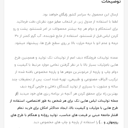
توضیحات
ارسال این محصول به سراسر کشور
رایگان
خواهد بود.
لطفا با استفاده از جدول زیر، در انتخاب
سایز
مورد نظرتان دقت فرمائید.
برای استحکام و دوام هر چه بیشتر محصولات در امر شستشو، پشت و رو
کردن لباس قبل از شستشو، استفاده از مایع شوینده، آب گرم کمتر از ۳۰
درجه و عدم اتو با درجه حرارت بالا بر روی سطح طرح ها، پیشنهاد میشود.
عمده تولیدات فروشگاه دیف اعم از تولیدات تک تولید و همچنین طرح
هایی باجزئیات بسیار بالا با در نظر گرفتن تمامی موارد مرتبط با کیفیت و
دوام چاپ و پارچه از مرغوبترین جوهر ها و پارچه مخصوص بافته شده از
الیاف مصنوعی و طبیعی
ترکیب
، تهیه شده است. پس از تحقیقات چند
ساله و مشورت با بسیاری از تولید کنندگان داخلی و خارجی گروه دیف
بهترین راه برای محقق کردن هر آنچه در برنامه ریزی های خود میدید (
از
جمله
تولیدات لباس هایی تک برای هر شخص به طور اختصاصی، استفاده از
طرح هایی با جزئیات و کیفیت بالا، ایجاد حداکثر امکان برای خرید تمام
اقشار جامعه مبنی بر قیمت های مناسب، تولید روزانه و همگام با طرح های
روزجهان, و ...)
را استفاده از پارچه و چاپ های مخصوص دید.