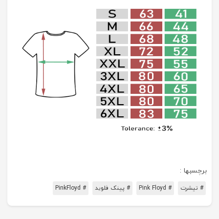
برچسبها :
# تیشرت
# Pink Floyd
# پینک فلوید
# PinkFloyd