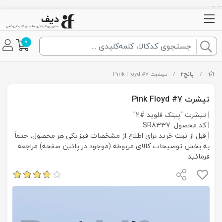
... ...
0
/
پانچ2
/
تیشرت Pink Floyd #7
تیشرت Pink Floyd #7
| تیشرت "پینک فلوید #2"
| کد محصول: SR8337
| قبل از ثبت خرید برای اطلاع از مشخصات فیزیکی هر محصول، حتماً
به بخش توضیحات کالای مربوطه (موجود در پائین صفحه) مراجعه
فرمائید.