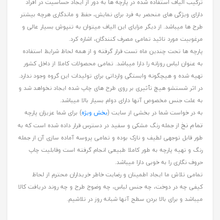
ترکیب الیاف استفاده شده در پارچه ها به دور از ایجاد حساسیت در افراد
دارای ویژگی های منحصر به فرد برای نمایش، حفظ و ماندگاری هرچه بیشتر
طرح ها میباشد. از دیگر مزایای این الیاف میتوان به تنپوش بسیار عالی و
مرغوبیت مورد تائید تمامی مصرف کنندگان، اشاره کرد.
پارچه ها تحت چندین ماه تست قرار گرفته و از همه لحاظ شرایط استفاده
به عنوان لباس روزانه را دارا میباشد. تمامی محصولات کاملا از داخل کشور
تهیه شده و هیچگونه وابستگی وارداتی برای تولیدات این گروه وجود ندارد.
در اثر شستشو هیچ تٱثیری بر روی طرح های چاپ شده ایجاد نخواهد شد و
به علت جنس مخصوص آنها دارای دوام بسیار بالا میباشد.
به در خواست شما در بخشی از سایت (
بخش ویژه
) برای شما عزیزان پارچه
تمام نخ
از جمله رنگ مشکی و سفید در دسترس قرار داده شده است که به
طور قابل توجهی لطیف و نازک بوده و تمامی پروسه آماده سازی آن از جمله
رنگ و تهیه پارچه به طور کاملا طبیعی انجام گرفته است وقابلیت چاپ
حروف نگاری را به خوبی دارا میباشد.
تمامی تلاش ما ایجاد اطمینان و رضایت خاطر خریداران محترم از لحاظ
کیفی چه در دوخت، چه جنس لباس، چه وضوح طرح و چه روند دریافت کالا
میباشد و برای بالا بردن سطح آنها شبانه روز در تلاشیم.