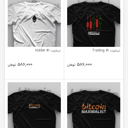
تیشرت Trading #1
تیشرت Holder #1
586,000
586,000
تومان
تومان