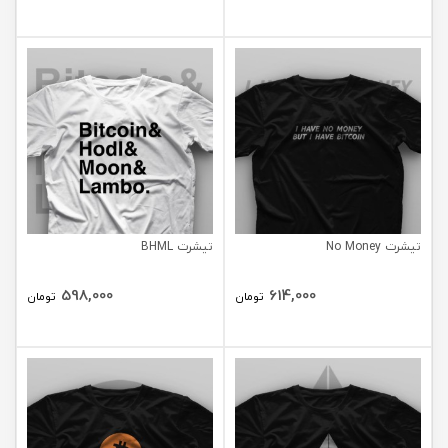
تیشرت No Money
تیشرت BHML
598,000
614,000
تومان
تومان