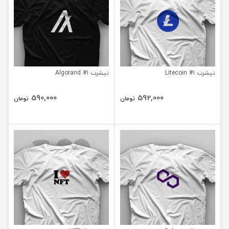
تیشرت Litecoin #1
تیشرت Algorand #1
590,000
592,000
تومان
تومان