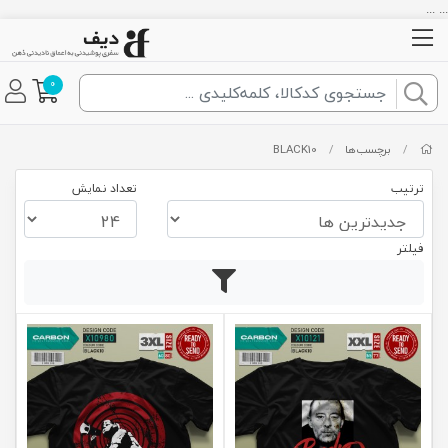
... ...
0
/
برچسب‌ها
/
BLACK10
ترتیب
تعداد نمایش
فیلتر