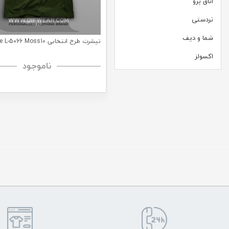
اتاق پرو
تردستی
شما و دیف
تیشرت طرح انتخابی Bungee L-5066 Moss10
اکسولز
ناموجود