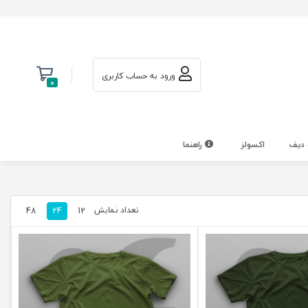
ورود به حساب کاربری
0
 دیف
اکسولز
راهنما
تعداد نمایش
48
24
12