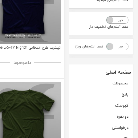
فقط آیتم‌های موجود
خیر
بله
فقط آیتم‌های تخفیف دار
فقط آیتم‌های ویژه
خیر
بله
تیشرت طرح انتخابی Bungee L-5067 Night11
ناموجود
صفحه اصلی
محصولات
پانچ
کیوسک
دو نفره
درخواستی