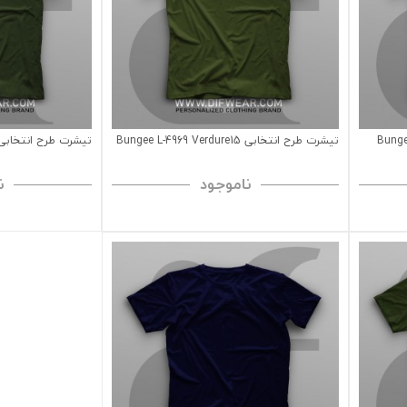
تیشرت طرح انتخابی Bungee L-4969 Verdure15
تیشرت طرح انتخابی ngee L-5066 Grove13
ناموجود
ن