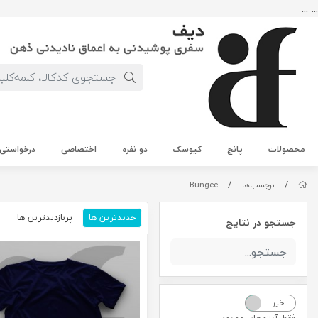
... ...
محصولات
پانچ
کیوسک
دو نفره
اختصاصی
درخواستی
/
/
برچسب‌ها
Bungee
جدیدترین ها
پربازدیدترین ها
م
جستجو در نتایج
خیر
بله