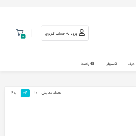
ورود به حساب کاربری
0
 دیف
اکسولز
راهنما
تعداد نمایش
48
24
12