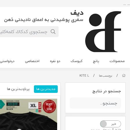
... ...
محصولات
پانچ
کیوسک
دو نفره
اختصاصی
درخواستی
/
/
برچسب‌ها
KITE L
جدیدترین ها
پربازدیدترین ها
م
جستجو در نتایج
خیر
بله