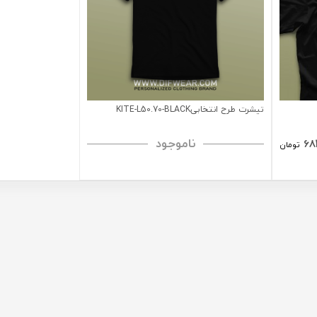
تیشرت طرح انتخابیKITE-L50.70-BLACK
ناموجود
68
تومان