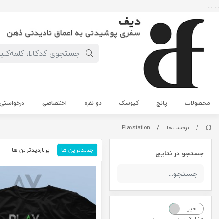
... ...
محصولات
پانچ
کیوسک
دو نفره
اختصاصی
درخواستی
/
/
برچسب‌ها
Playstation
جدیدترین ها
پربازدیدترین ها
م
جستجو در نتایج
خیر
بله