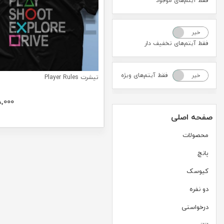
فقط آیتم‌های موجود
خیر
بله
فقط آیتم‌های تخفیف دار
فقط آیتم‌های ویژه
خیر
بله
تیشرت Player Rules
8,000
صفحه اصلی
محصولات
پانچ
کیوسک
دو نفره
درخواستی