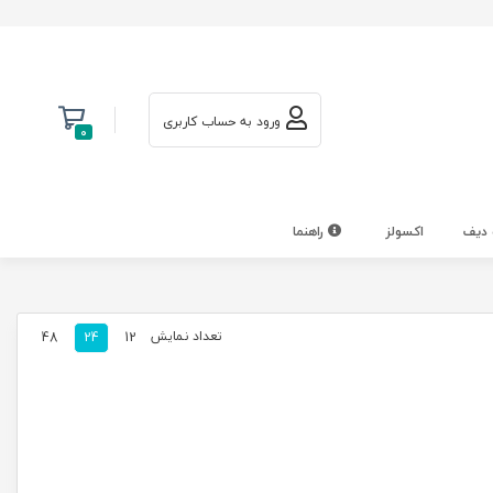
ورود به حساب کاربری
0
 دیف
اکسولز
راهنما
تعداد نمایش
48
24
12