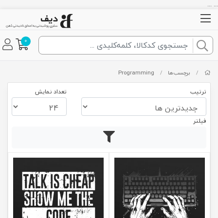
... ...
0
/
برچسب‌ها
/
Programming
ترتیب
تعداد نمایش
فیلتر