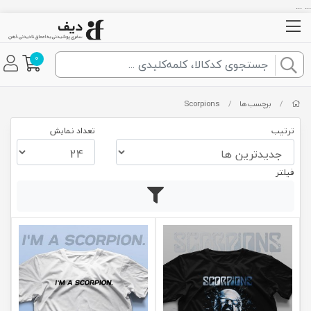
... ...
0
/
برچسب‌ها
/
Scorpions
ترتیب
تعداد نمایش
فیلتر