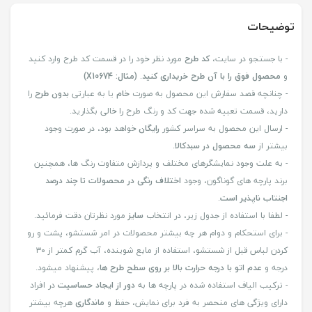
توضیحات
- با جستجو در سایت،
کد طرح
مورد نظر خود را در قسمت کد طرح وارد کنید
و
محصول فوق را با آن طرح خریداری کنید
.
(مثال: X10674)
- چنانچه قصد سفارش این محصول به صورت
خام
یا به عبارتی
بدون طرح
را
دارید، قسمت تعبیه شده جهت کد و رنگ طرح را خالی بگذارید.
- ارسال این محصول به سراسر کشور
رایگان
خواهد بود، در صورت وجود
بیشتر از
سه محصول در سبدکالا
.
- به علت وجود نمایشگرهای مختلف و پردازش متفاوت رنگ ها، همچنین
برند پارچه های گوناگون، وجود
اختلاف رنگی در محصولات تا چند درصد
اجنتاب ناپذیر است
.
- لطفا با استفاده از جدول زیر، در انتخاب
سایز
مورد نظرتان دقت فرمائید.
- برای استحکام و دوام هر چه بیشتر محصولات در امر شستشو، پشت و رو
کردن لباس قبل از شستشو، استفاده از مایع شوینده، آب گرم کمتر از ۳۰
درجه و
عدم اتو با درجه حرارت بالا بر روی سطح طرح ها
، پیشنهاد میشود.
- ترکیب الیاف استفاده شده در پارچه ها به
دور از ایجاد حساسیت
در افراد
دارای ویژگی های منحصر به فرد برای نمایش، حفظ و
ماندگاری
هرچه بیشتر