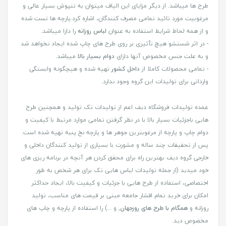
طرح ها میباشد. از دیگر مزایای این الیاف میتوان به تنپوش بسیار عالی و
مرغوبیت مورد تائید تمامی مصرف کنندگان، اشاره کرد.پارچه ها تست شده
و از همه لحاظ شرایط استفاده به عنوان
لباس روزانه
را دارا میباشد.
- در اثر شستشو هیچ تٱثیری بر روی طرح های چاپ شده ایجاد نخواهد شد
و به علت جنس مخصوص آنها دارای
دوام بسیار بالا
میباشد.
- تمامی محصولات کاملا از
داخل کشور
تهیه شده و هیچگونه وابستگی
وارداتی برای تولیدات این گروه وجود ندارد.
عمده تولیدات فروشگاه دیف اعم از تولیدات تک تولید و همچنین طرح
هایی باجزئیات بسیار بالا با در نظر گرفتن تمامی موارد مرتبط با کیفیت و
دوام چاپ و پارچه از مرغوبترین جوهر ها و پارچه نخ پنبه تهیه شده است.
پس از تحقیقات چند ساله و مشورت با بسیاری از تولید کنندگان داخلی و
خارجی گروه دیف بهترین راه برای محقق کردن هر آنچه در برنامه ریزی های
خود میدید (از جمله تولیدات لباس هایی تک برای هر شخص به طور
اختصاصی، استفاده از طرح هایی با جزئیات و کیفیت بالا، ایجاد حداکثر
امکان برای خرید تمام اقشار جامعه مبنی بر قیمت های مناسب، تولید
روزانه و
همگام با طرح های روزجهان
, و ...) را استفاده از پارچه و چاپ های
مخصوص دید.