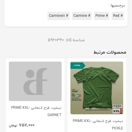
برچسبها :
# Carmine11
# Carmine
# Prime
# Red
شناسه کالا:
5920360
محصولات مرتبط
تیشرت طرح انتخابی PRIME-XXL-
GARNET
تیشرت طرح انتخابی PRIME-XXL-
757,000
تومان
PICKLE