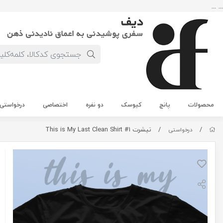
... ...
محصولات
پانچ
کیوسک
دو نفره
اختصاصی
درخواستی
/
/
تیشرت This is My Last Clean Shirt #1
درخواستی