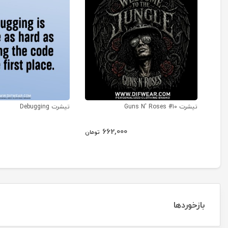
تیشرت Guns N' Roses #10
تیشرت Debugging
662,000
تومان
بازخوردها