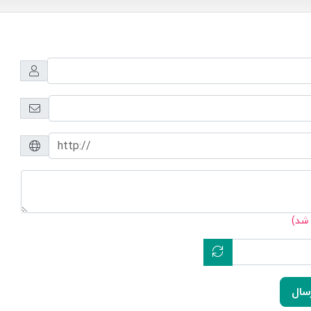
 شد)
سال