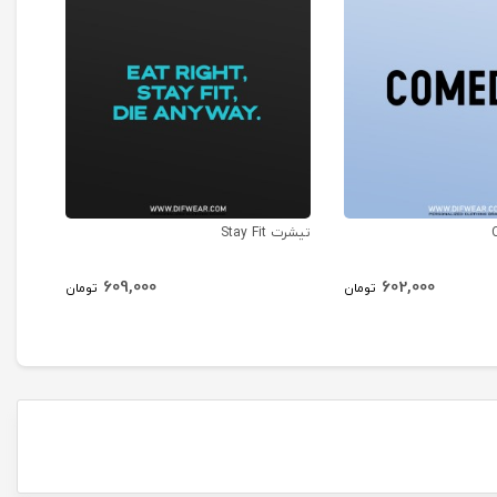
تیشرت Stay Fit
تیشرت r Not To
609,000
602,000
تومان
تومان