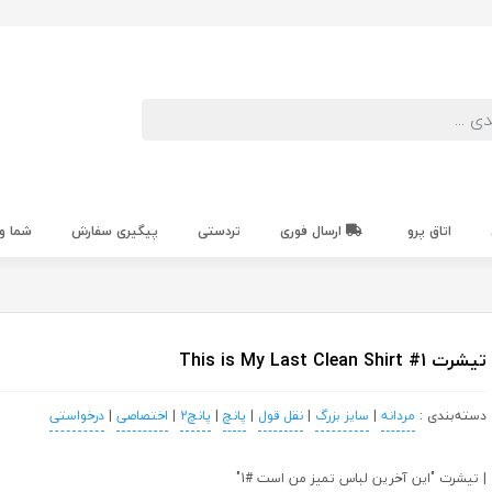
اتاق پرو
ارسال فوری
تردستی
پیگیری سفارش
شما و
تیشرت This is My Last Clean Shirt #1
دسته‌بندی :
مردانه
|
سایز بزرگ
|
نقل قول
|
پانچ
|
پانچ2
|
اختصاصی
|
درخواستی
| تیشرت "این آخرین لباس تمیز من است #1"