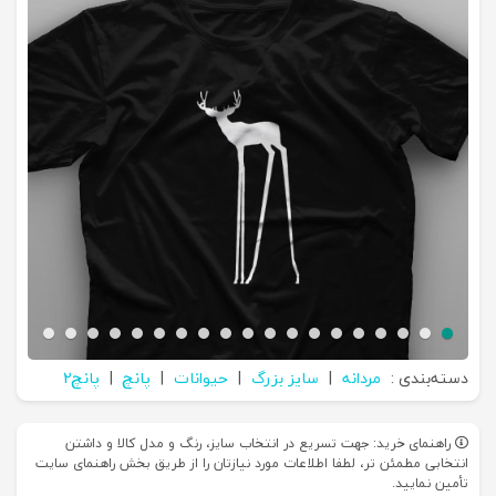
دسته‌بندی :
مردانه
|
سایز بزرگ
|
حیوانات
|
پانچ
|
پانچ2
راهنمای خرید: جهت تسریع در انتخاب سایز، رنگ و مدل کالا و داشتن
انتخابی مطمئن تر، لطفا اطلاعات مورد نیازتان را از طریق بخش راهنمای سایت
تأمین نمایید.