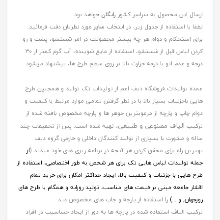
ارسال این محصول به سراسر کشور
رایگان
خواهد بود.
لطفا با استفاده از جدول زیر، در انتخاب
سایز
مورد نظرتان دقت فرمائید.
برای استحکام و دوام هر چه بیشتر محصولات در امر شستشو، پشت و رو
کردن لباس قبل از شستشو، استفاده از مایع شوینده، آب گرم کمتر از ۳۰
درجه و عدم اتو با درجه حرارت بالا بر روی سطح طرح ها، پیشنهاد میشود.
عمده تولیدات فروشگاه دیف اعم از تولیدات تک تولید و همچنین طرح
هایی باجزئیات بسیار بالا با در نظر گرفتن تمامی موارد مرتبط با کیفیت و
دوام چاپ و پارچه از مرغوبترین جوهر ها و پارچه مخصوص بافته شده از
الیاف مصنوعی و طبیعی
ترکیب
، تهیه شده است. پس از تحقیقات چند
ساله و مشورت با بسیاری از تولید کنندگان داخلی و خارجی گروه دیف
بهترین راه برای محقق کردن هر آنچه در برنامه ریزی های خود میدید (
از
جمله
تولیدات لباس هایی تک برای هر شخص به طور اختصاصی، استفاده از
طرح هایی با جزئیات و کیفیت بالا، ایجاد حداکثر امکان برای خرید تمام
اقشار جامعه مبنی بر قیمت های مناسب، تولید روزانه و همگام با طرح های
روزجهان, و ...)
را استفاده از پارچه و چاپ های مخصوص دید.
ترکیب الیاف استفاده شده در پارچه ها به دور از ایجاد حساسیت در افراد