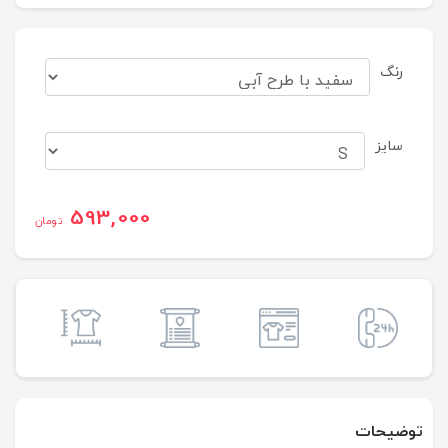
رنگ
سایز
593,000
تومان
توضیحات