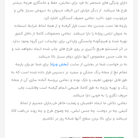
دارای ویژگی های منحصر به فرد برای نمایش، حفظ و ماندگاری هرچه بیشتر
طرح ها میباشد. از دیگر مزایای این الیاف میتوان به تنپوش بسیار عالی و
مرغوبیت مورد تائید تمامی مصرف کنندگان، اشاره کرد.
پارچه ها تحت چندین ماه تست قرار گرفته و از همه لحاظ شرایط استفاده
به عنوان لباس روزانه را دارا میباشد. تمامی محصولات کاملا از داخل کشور
تهیه شده و هیچگونه وابستگی وارداتی برای تولیدات این گروه وجود ندارد.
در اثر شستشو هیچ تٱثیری بر روی طرح های چاپ شده ایجاد نخواهد شد و
به علت جنس مخصوص آنها دارای دوام بسیار بالا میباشد.
به در خواست شما در بخشی از سایت (
بخش ویژه
) برای شما عزیزان پارچه
تمام نخ
از جمله رنگ مشکی و سفید در دسترس قرار داده شده است که به
طور قابل توجهی لطیف و نازک بوده و تمامی پروسه آماده سازی آن از جمله
رنگ و تهیه پارچه به طور کاملا طبیعی انجام گرفته است وقابلیت چاپ
حروف نگاری را به خوبی دارا میباشد.
تمامی تلاش ما ایجاد اطمینان و رضایت خاطر خریداران محترم از لحاظ
کیفی چه در دوخت، چه جنس لباس، چه وضوح طرح و چه روند دریافت کالا
میباشد و برای بالا بردن سطح آنها شبانه روز در تلاشیم.