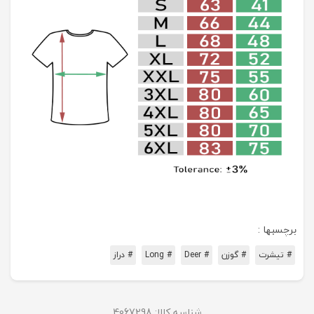
برچسبها :
# تیشرت
# گوزن
# Deer
# Long
# دراز
شناسه کالا:
4067298