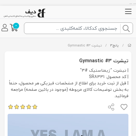
... ...
0
/
پانچ3
/
تیشرت Gymnastic #3
تیشرت Gymnastic #3
| تیشرت "ژیمناستیک #3"
| کد محصول: SR8331
| قبل از ثبت خرید برای اطلاع از مشخصات فیزیکی هر محصول، حتماً
به بخش توضیحات کالای مربوطه (موجود در پائین صفحه) مراجعه
فرمائید.