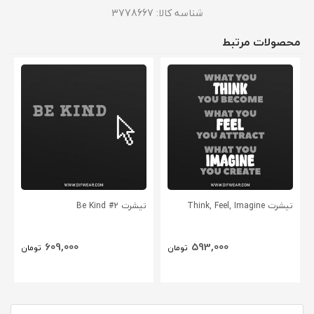
شناسه کالا:
3778667
محصولات مرتبط
تیشرت Think, Feel, Imagine
تیشرت Be Kind #2
609,000
593,000
تومان
تومان