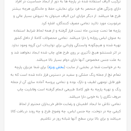
ترکیب الیاف استفاده شده در پارچه ها به دور از ایجاد حساسیت در افراد
دارای ویژگی های منحصر به فرد برای نمایش، حفظ و ماندگاری هرچه بیشتر
طرح ها میباشد. از دیگر مزایای این الیاف میتوان به تنپوش بسیار عالی و
مرغوبیت مورد تائید تمامی مصرف کنندگان، اشاره کرد.
پارچه ها تحت چندین ماه تست قرار گرفته و از همه لحاظ شرایط استفاده
به عنوان لباس روزانه را دارا میباشد. تمامی محصولات کاملا از داخل کشور
تهیه شده و هیچگونه وابستگی وارداتی برای تولیدات این گروه وجود ندارد.
در اثر شستشو هیچ تٱثیری بر روی طرح های چاپ شده ایجاد نخواهد شد و
به علت جنس مخصوص آنها دارای دوام بسیار بالا میباشد.
به در خواست شما در بخشی از سایت (
بخش ویژه
) برای شما عزیزان پارچه
تمام نخ
از جمله رنگ مشکی و سفید در دسترس قرار داده شده است که به
طور قابل توجهی لطیف و نازک بوده و تمامی پروسه آماده سازی آن از جمله
رنگ و تهیه پارچه به طور کاملا طبیعی انجام گرفته است وقابلیت چاپ
حروف نگاری را به خوبی دارا میباشد.
تمامی تلاش ما ایجاد اطمینان و رضایت خاطر خریداران محترم از لحاظ
کیفی چه در دوخت، چه جنس لباس، چه وضوح طرح و چه روند دریافت کالا
میباشد و برای بالا بردن سطح آنها شبانه روز در تلاشیم.