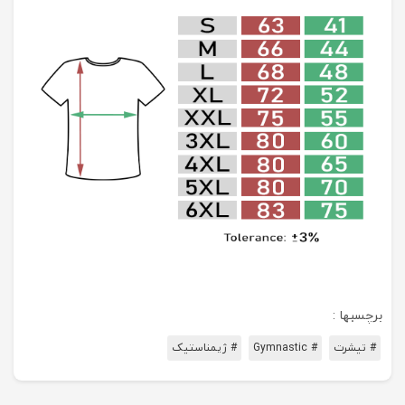
برچسبها :
# تیشرت
# Gymnastic
# ژیمناستیک