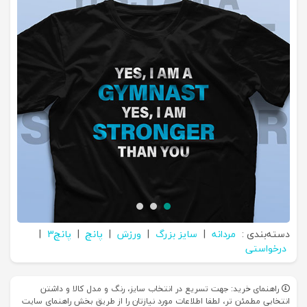
دسته‌بندی :
مردانه
|
سایز بزرگ
|
ورزش
|
پانچ
|
پانچ3
|
درخواستی
راهنمای خرید: جهت تسریع در انتخاب سایز، رنگ و مدل کالا و داشتن
انتخابی مطمئن تر، لطفا اطلاعات مورد نیازتان را از طریق بخش راهنمای سایت