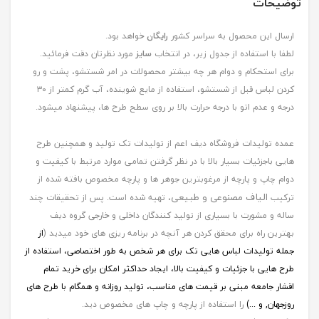
توضیحات
ارسال این محصول به سراسر کشور
رایگان
خواهد بود.
لطفا با استفاده از جدول زیر، در انتخاب
سایز
مورد نظرتان دقت فرمائید.
برای استحکام و دوام هر چه بیشتر محصولات در امر شستشو، پشت و رو
کردن لباس قبل از شستشو، استفاده از مایع شوینده، آب گرم کمتر از ۳۰
درجه و عدم اتو با درجه حرارت بالا بر روی سطح طرح ها، پیشنهاد میشود.
عمده تولیدات فروشگاه دیف اعم از تولیدات تک تولید و همچنین طرح
هایی باجزئیات بسیار بالا با در نظر گرفتن تمامی موارد مرتبط با کیفیت و
دوام چاپ و پارچه از مرغوبترین جوهر ها و پارچه مخصوص بافته شده از
الیاف مصنوعی و طبیعی
ترکیب
، تهیه شده است. پس از تحقیقات چند
ساله و مشورت با بسیاری از تولید کنندگان داخلی و خارجی گروه دیف
بهترین راه برای محقق کردن هر آنچه در برنامه ریزی های خود میدید (
از
جمله
تولیدات لباس هایی تک برای هر شخص به طور اختصاصی، استفاده از
طرح هایی با جزئیات و کیفیت بالا، ایجاد حداکثر امکان برای خرید تمام
اقشار جامعه مبنی بر قیمت های مناسب، تولید روزانه و همگام با طرح های
روزجهان, و ...)
را استفاده از پارچه و چاپ های مخصوص دید.