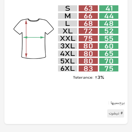
برچسبها :
# تیشرت