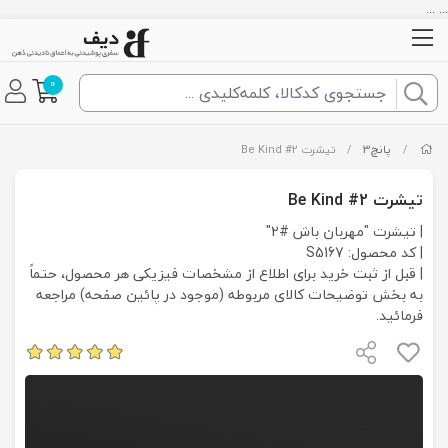
... ...
0
/
پانچ3
/
تیشرت Be Kind #2
تیشرت Be Kind #2
| تیشرت "مهربان باش #2"
| کد محصول: S5167
| قبل از ثبت خرید برای اطلاع از مشخصات فیزیکی هر محصول، حتماً
به بخش توضیحات کالای مربوطه (موجود در پائین صفحه) مراجعه
فرمائید.