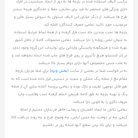
ترکیب الیاف استفاده شده در پارچه ها به دور از ایجاد حساسیت در افراد
دارای ویژگی های منحصر به فرد برای نمایش، حفظ و ماندگاری هرچه بیشتر
طرح ها میباشد. از دیگر مزایای این الیاف میتوان به تنپوش بسیار عالی و
مرغوبیت مورد تائید تمامی مصرف کنندگان، اشاره کرد.
پارچه ها تحت چندین ماه تست قرار گرفته و از همه لحاظ شرایط استفاده
به عنوان لباس روزانه را دارا میباشد. تمامی محصولات کاملا از داخل کشور
تهیه شده و هیچگونه وابستگی وارداتی برای تولیدات این گروه وجود ندارد.
در اثر شستشو هیچ تٱثیری بر روی طرح های چاپ شده ایجاد نخواهد شد و
به علت جنس مخصوص آنها دارای دوام بسیار بالا میباشد.
به در خواست شما در بخشی از سایت (
بخش ویژه
) برای شما عزیزان پارچه
تمام نخ
از جمله رنگ مشکی و سفید در دسترس قرار داده شده است که به
طور قابل توجهی لطیف و نازک بوده و تمامی پروسه آماده سازی آن از جمله
رنگ و تهیه پارچه به طور کاملا طبیعی انجام گرفته است وقابلیت چاپ
حروف نگاری را به خوبی دارا میباشد.
تمامی تلاش ما ایجاد اطمینان و رضایت خاطر خریداران محترم از لحاظ
کیفی چه در دوخت، چه جنس لباس، چه وضوح طرح و چه روند دریافت کالا
میباشد و برای بالا بردن سطح آنها شبانه روز در تلاشیم.