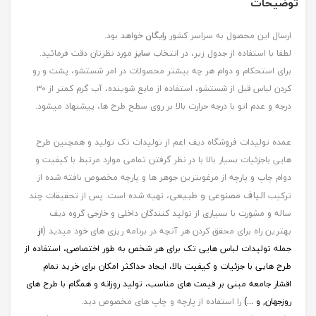
توضیحات
ارسال این محصول به سراسر کشور
رایگان
خواهد بود.
لطفا با استفاده از جدول زیر، در انتخاب
سایز
مورد نظرتان دقت فرمائید.
برای استحکام و دوام هر چه بیشتر محصولات در امر شستشو، پشت و رو
کردن لباس قبل از شستشو، استفاده از مایع شوینده، آب گرم کمتر از ۳۰
درجه و عدم اتو با درجه حرارت بالا بر روی سطح طرح ها، پیشنهاد میشود.
عمده تولیدات فروشگاه دیف اعم از تولیدات تک تولید و همچنین طرح
هایی باجزئیات بسیار بالا با در نظر گرفتن تمامی موارد مرتبط با کیفیت و
دوام چاپ و پارچه از مرغوبترین جوهر ها و پارچه مخصوص بافته شده از
الیاف مصنوعی و طبیعی
ترکیب
، تهیه شده است. پس از تحقیقات چند
ساله و مشورت با بسیاری از تولید کنندگان داخلی و خارجی گروه دیف
بهترین راه برای محقق کردن هر آنچه در برنامه ریزی های خود میدید (
از
جمله
تولیدات لباس هایی تک برای هر شخص به طور اختصاصی، استفاده از
طرح هایی با جزئیات و کیفیت بالا، ایجاد حداکثر امکان برای خرید تمام
اقشار جامعه مبنی بر قیمت های مناسب، تولید روزانه و همگام با طرح های
روزجهان, و ...)
را استفاده از پارچه و چاپ های مخصوص دید.