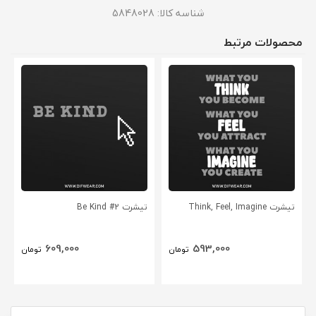
شناسه کالا:
5848028
محصولات مرتبط
تیشرت Think, Feel, Imagine
تیشرت Be Kind #2
609,000
593,000
تومان
تومان