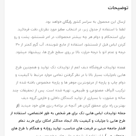
توضیحات
ارسال این محصول به سراسر کشور
رایگان
خواهد بود.
لطفا با استفاده از جدول زیر، در انتخاب
سایز
مورد نظرتان دقت فرمائید.
برای استحکام و دوام هر چه بیشتر محصولات در امر شستشو، پشت و رو
کردن لباس قبل از شستشو، استفاده از مایع شوینده، آب گرم کمتر از ۳۰
درجه و عدم اتو با درجه حرارت بالا بر روی سطح طرح ها، پیشنهاد میشود.
عمده تولیدات فروشگاه دیف اعم از تولیدات تک تولید و همچنین طرح
هایی باجزئیات بسیار بالا با در نظر گرفتن تمامی موارد مرتبط با کیفیت و
دوام چاپ و پارچه از مرغوبترین جوهر ها و پارچه مخصوص بافته شده از
الیاف مصنوعی و طبیعی
ترکیب
، تهیه شده است. پس از تحقیقات چند
ساله و مشورت با بسیاری از تولید کنندگان داخلی و خارجی گروه دیف
بهترین راه برای محقق کردن هر آنچه در برنامه ریزی های خود میدید (
از
جمله
تولیدات لباس هایی تک برای هر شخص به طور اختصاصی، استفاده از
طرح هایی با جزئیات و کیفیت بالا، ایجاد حداکثر امکان برای خرید تمام
اقشار جامعه مبنی بر قیمت های مناسب، تولید روزانه و همگام با طرح های
روزجهان, و ...)
را استفاده از پارچه و چاپ های مخصوص دید.