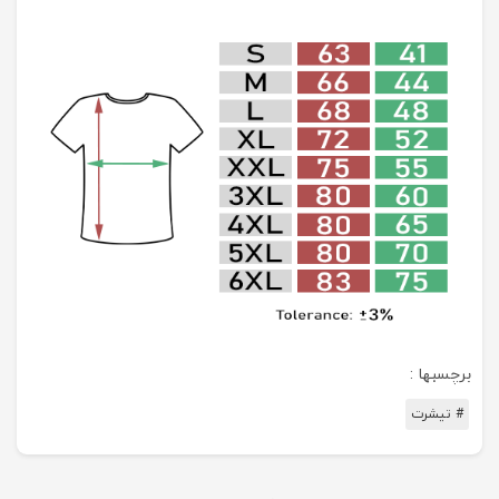
برچسبها :
# تیشرت