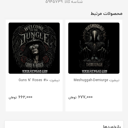
شناسه کالا:
5945739
محصولات مرتبط
تیشرت Meshuggah-Demiurge
تیشرت Guns N' Roses #10
662,000
677,000
تومان
تومان
بازخوردها