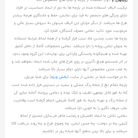
ترکیب الیاف استفاده شده در پارچه ها به دور از ایجاد حساسیت در افراد
دارای ویژگی های منحصر به فرد برای نمایش، حفظ و ماندگاری هرچه بیشتر
طرح ها میباشد. از دیگر مزایای این الیاف میتوان به تنپوش بسیار عالی و
مرغوبیت مورد تائید تمامی مصرف کنندگان، اشاره کرد.
پارچه ها تحت چندین ماه تست قرار گرفته و از همه لحاظ شرایط استفاده
به عنوان لباس روزانه را دارا میباشد. تمامی محصولات کاملا از داخل کشور
تهیه شده و هیچگونه وابستگی وارداتی برای تولیدات این گروه وجود ندارد.
در اثر شستشو هیچ تٱثیری بر روی طرح های چاپ شده ایجاد نخواهد شد و
به علت جنس مخصوص آنها دارای دوام بسیار بالا میباشد.
به در خواست شما در بخشی از سایت (
بخش ویژه
) برای شما عزیزان
تمام نخ
پارچه
از جمله رنگ مشکی و سفید در دسترس قرار داده شده است
که به طور قابل توجهی لطیف و نازک بوده و تمامی پروسه آماده سازی آن
از جمله رنگ و تهیه پارچه به طور کاملا طبیعی انجام گرفته است وقابلیت
چاپ حروف نگاری را به خوبی دارا میباشد.
تمامی تلاش ما ایجاد اطمینان و رضایت خاطر خریداران محترم از لحاظ
کیفی چه در دوخت، چه جنس لباس، چه وضوح طرح و چه روند دریافت کالا
میباشد و برای بالا بردن سطح آنها شبانه روز در تلاشیم.