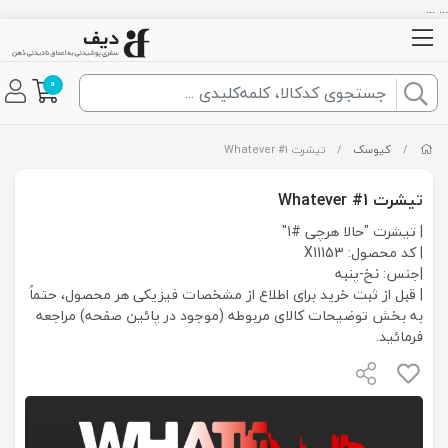
... ...
0
/
کیوسک
/
تیشرت Whatever #1
تیشرت Whatever #1
| تیشرت "حالا هرچی #1"
| کد محصول: X11153
|جنس: نخ-پنبه
| قبل از ثبت خرید برای اطلاع از مشخصات فیزیکی هر محصول، حتماً
به بخش توضیحات کالای مربوطه (موجود در پائین صفحه) مراجعه
فرمائید.