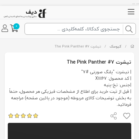
... ...
0
/
کیوسک
/
تیشرت The Pink Panther #7
تیشرت The Pink Panther #7
| تیشرت "پلنگ صورتی #7"
| کد محصول: X11167
|جنس: نخ-پنبه
| قبل از ثبت خرید برای اطلاع از مشخصات فیزیکی هر محصول، حتماً
به بخش توضیحات کالای مربوطه (موجود در پائین صفحه) مراجعه
فرمائید.