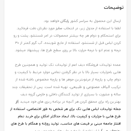
توضیحات
ارسال این محصول به سراسر کشور
رایگان
خواهد بود.
لطفا با استفاده از جدول زیر، در انتخاب
سایز
مورد نظرتان دقت فرمائید.
برای استحکام و دوام هر چه بیشتر محصولات در امر شستشو، پشت و رو
کردن لباس قبل از شستشو، استفاده از مایع شوینده، آب گرم کمتر از ۳۰
درجه و عدم اتو با درجه حرارت بالا بر روی سطح طرح ها، پیشنهاد میشود.
عمده تولیدات فروشگاه دیف اعم از تولیدات تک تولید و همچنین طرح
هایی باجزئیات بسیار بالا با در نظر گرفتن تمامی موارد مرتبط با کیفیت و
دوام چاپ و پارچه از مرغوبترین جوهر ها و پارچه مخصوص بافته شده از
الیاف مصنوعی و طبیعی
ترکیب
، تهیه شده است. پس از تحقیقات چند
ساله و مشورت با بسیاری از تولید کنندگان داخلی و خارجی گروه دیف
بهترین راه برای محقق کردن هر آنچه در برنامه ریزی های خود میدید (
از
جمله
تولیدات لباس هایی تک برای هر شخص به طور اختصاصی، استفاده از
طرح هایی با جزئیات و کیفیت بالا، ایجاد حداکثر امکان برای خرید تمام
اقشار جامعه مبنی بر قیمت های مناسب، تولید روزانه و همگام با طرح های
روزجهان, و ...)
را استفاده از پارچه و چاپ های مخصوص دید.