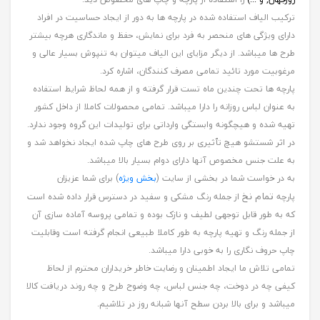
ترکیب الیاف استفاده شده در پارچه ها به دور از ایجاد حساسیت در افراد
دارای ویژگی های منحصر به فرد برای نمایش، حفظ و ماندگاری هرچه بیشتر
طرح ها میباشد. از دیگر مزایای این الیاف میتوان به تنپوش بسیار عالی و
مرغوبیت مورد تائید تمامی مصرف کنندگان، اشاره کرد.
پارچه ها تحت چندین ماه تست قرار گرفته و از همه لحاظ شرایط استفاده
به عنوان لباس روزانه را دارا میباشد. تمامی محصولات کاملا از داخل کشور
تهیه شده و هیچگونه وابستگی وارداتی برای تولیدات این گروه وجود ندارد.
در اثر شستشو هیچ تٱثیری بر روی طرح های چاپ شده ایجاد نخواهد شد و
به علت جنس مخصوص آنها دارای دوام بسیار بالا میباشد.
به در خواست شما در بخشی از سایت (
بخش ویژه
) برای شما عزیزان
تمام نخ
پارچه
از جمله رنگ مشکی و سفید در دسترس قرار داده شده است
که به طور قابل توجهی لطیف و نازک بوده و تمامی پروسه آماده سازی آن
از جمله رنگ و تهیه پارچه به طور کاملا طبیعی انجام گرفته است وقابلیت
چاپ حروف نگاری را به خوبی دارا میباشد.
تمامی تلاش ما ایجاد اطمینان و رضایت خاطر خریداران محترم از لحاظ
کیفی چه در دوخت، چه جنس لباس، چه وضوح طرح و چه روند دریافت کالا
میباشد و برای بالا بردن سطح آنها شبانه روز در تلاشیم.