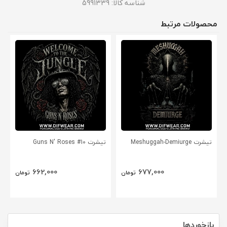
شناسه کالا:
5991339
محصولات مرتبط
تیشرت Meshuggah-Demiurge
تیشرت Guns N' Roses #10
662,000
677,000
تومان
تومان
بازخوردها