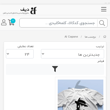
... ...
0
/
برچسب‌ها
/
Al Capone
ترتیب
تعداد نمایش
فیلتر