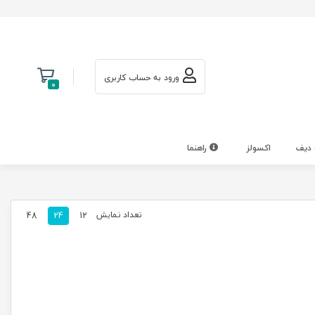
ورود به حساب کاربری
0
 دیف
اکسولز
راهنما
تعداد نمایش
48
24
12