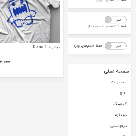
فقط آیتم‌های موجود
خیر
بله
فقط آیتم‌های تخفیف دار
فقط آیتم‌های ویژه
خیر
بله
تیشرت Domo #1
4,000
صفحه اصلی
محصولات
پانچ
کیوسک
دو نفره
درخواستی