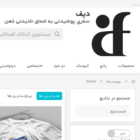
... ...
محصولات
پانچ
کیوسک
دو نفره
اختصاصی
درخواستی
/
/
برچسب‌ها
Domo
جدیدترین ها
پربازدیدترین ها
م
جستجو در نتایج
خیر
بله