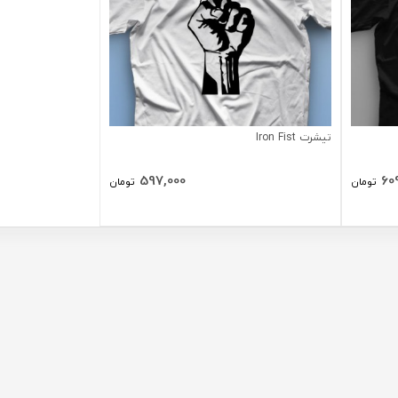
تیشرت Iron Fist
597,000
60
تومان
تومان