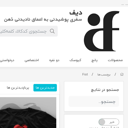
... ...
محصولات
پانچ
کیوسک
دو نفره
اختصاصی
درخواستی
/
/
برچسب‌ها
Fist
جدیدترین ها
پربازدیدترین ها
م
جستجو در نتایج
خیر
بله