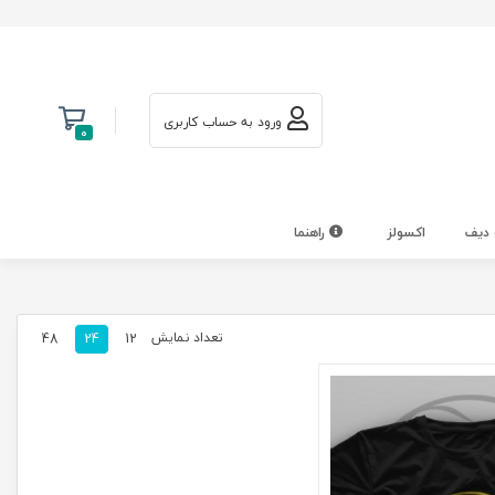
ورود به حساب کاربری
0
 دیف
اکسولز
راهنما
تعداد نمایش
48
24
12