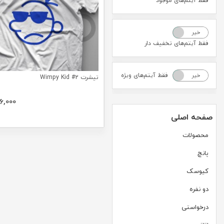
فقط آیتم‌های موجود
خیر
بله
فقط آیتم‌های تخفیف دار
فقط آیتم‌های ویژه
خیر
بله
تیشرت Wimpy Kid #2
6,000
صفحه اصلی
محصولات
پانچ
کیوسک
دو نفره
درخواستی