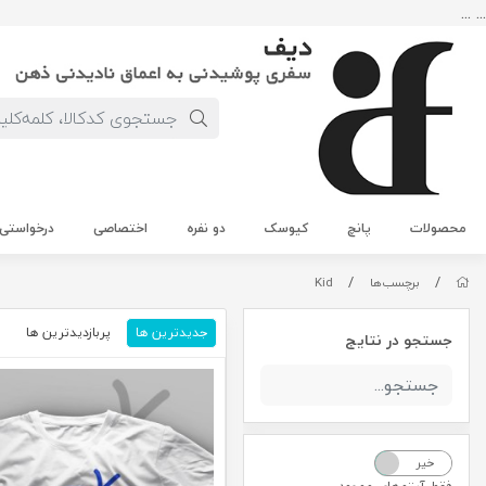
... ...
محصولات
پانچ
کیوسک
دو نفره
اختصاصی
درخواستی
/
/
برچسب‌ها
Kid
جدیدترین ها
پربازدیدترین ها
م
جستجو در نتایج
خیر
بله