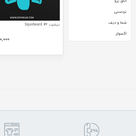
اتاق پرو
تردستی
شما و دیف
تیشرت Squidward #2
اکسولز
0,000