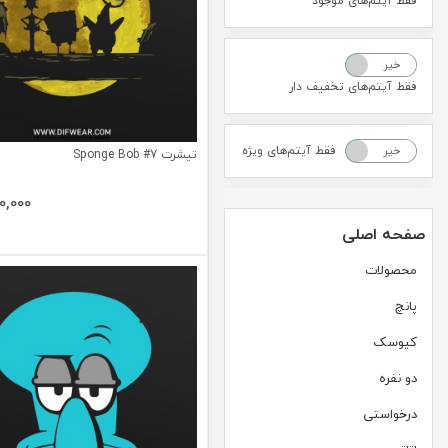
فقط آیتم‌های موجود
خیر
بله
فقط آیتم‌های تخفیف دار
فقط آیتم‌های ویژه
خیر
بله
تیشرت Sponge Bob #7
0,000
صفحه اصلی
محصولات
پانچ
کیوسک
دو نفره
درخواستی