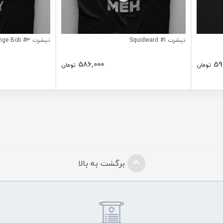
تیشرت Squidward #1
تیشرت Sponge Bob #3
586,000
59
تومان
تومان
برگشت به بالا