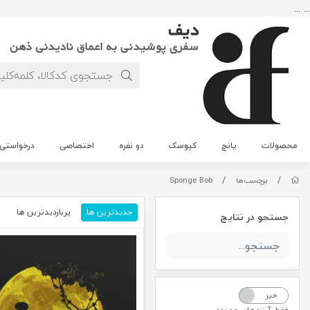
... ...
محصولات
پانچ
کیوسک
دو نفره
اختصاصی
درخواستی
/
/
برچسب‌ها
Sponge Bob
جدیدترین ها
پربازدیدترین ها
م
جستجو در نتایج
خیر
بله