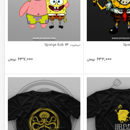
تیشرت Sponge Bob #4
637,000
632,000
تومان
تومان