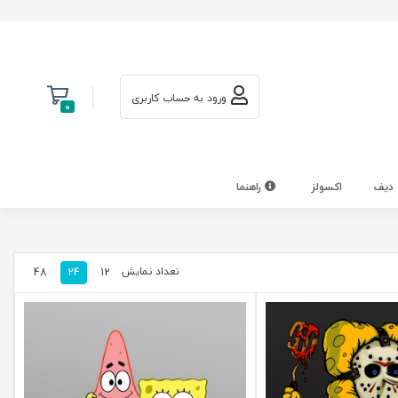
ورود به حساب کاربری
0
 دیف
اکسولز
راهنما
تعداد نمایش
48
24
12